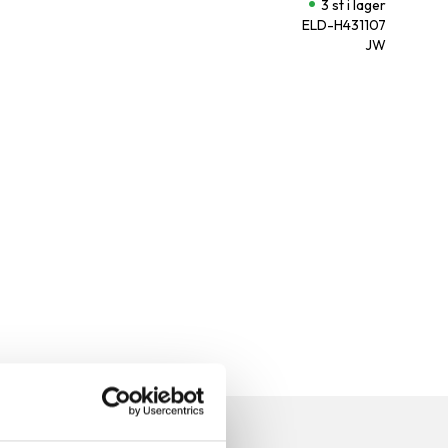
3 st i lager
ELD-H431107
JW
n