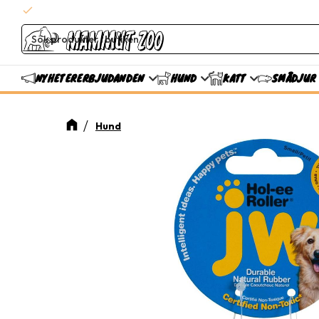
check
Snabba leveranser
ERBJUDANDEN
NYHETER
HUND
KATT
SMÅDJUR
Hund