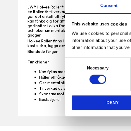
Consent
JW® Hol-ee Roller® är en rolig, mångsidig hundleksak som
ee Roller är tillverkad av slitstarkt, mjukt och elastisk
gör det enkelt att fylla den med hundens favoritgodis, ma
kan tänka dig för att skapa mentalt utmanande pussel fö
This website uses cookies
godisbitar i olika former och storlekar från Hol-ee Rol
och ökar sin mentala kapacitet. Naturgummi är skonsam
We use cookies to personalis
gnager.
information about your use of
Hol-ee Roller finns i många olika storlekar och kan anv
kasta, dra, tugga och ge godis. En mångsidig leksak för h
other information that you’ve
Blandade färger.
C
Funktioner
Necessary
o
Kan fyllas med godis eller små leksaker
n
Håller uttråkade hundar sysselsatta
s
Ger mental stimulans
Tillverkad av slitstarkt naturgummi
e
Skonsam mot hundens mun
n
Bästsäljare!
DENY
t
S
e
l