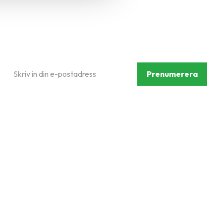
Prenumerera på vårt
nyhetsbrev
Prenumerera
Dina personuppgifter behandlas i enlighet med vår
integritetspolicy
.
Följ oss på sociala medier