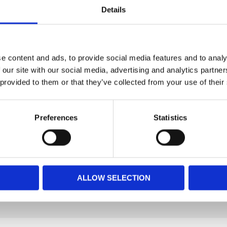
Details
 gör att din hund kan leka på flera sätt! Hol-
t naturgummi och har en unik öppen design som
t, andra små leksaker, isbitar eller vad du nu
r hundar. När hunden arbetar med att ta bort
ler utvecklar den sin problemlösningsförmåga
t mot hundens tandkött när den tuggar och
e content and ads, to provide social media features and to analy
 our site with our social media, advertising and analytics partn
ändas som träningsredskap eller för att hämta,
undar i olika åldrar och av olika raser.
 provided to them or that they’ve collected from your use of their
Preferences
Statistics
ALLOW SELECTION