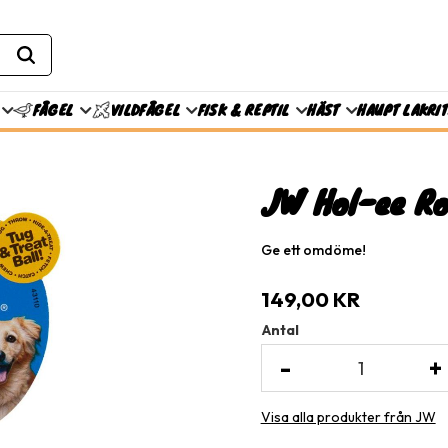
FISK & REPTIL
HÄST
HAUPT LAKRI
FÅGEL
VILDFÅGEL
JW Hol-ee Ro
Ge ett omdöme!
149,00
KR
Antal
-
+
Visa alla produkter från JW