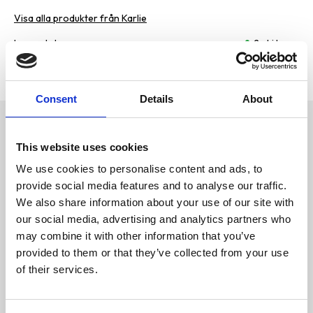
Visa alla produkter från Karlie
Lagerstatus
2 st i lager
Artikelnr
SPA-943039
Tillverkare
Karlie
Consent
Details
About
Omdömen
Kattleksak som rör sig i
This website uses cookies
oregelbundna mönster.
D
Stimulerar kattens naturliga
We use cookies to personalise content and ads, to
u
jaktinstinkt och ger katten
möjlighet att få utlopp för sin
provide social media features and to analyse our traffic.
energi.
We also share information about your use of our site with
our social media, advertising and analytics partners who
Den ultimata kattleksaken för
may combine it with other information that you’ve
att ha kul och jaga! Med
vibrationsdrift - när den är
provided to them or that they’ve collected from your use
påslagen löper denna "Crazy
of their services.
Bugs" fram och tillbaka över
huset - idealisk för släta golv
Bli den första att
(kakel, laminat, etc.) - redo för
lämna ett omdöme.
användning, batteri ingår.