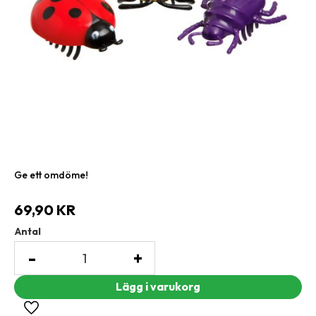
Ge ett omdöme!
69,90
KR
Antal
-
+
Lägg till i favoriter