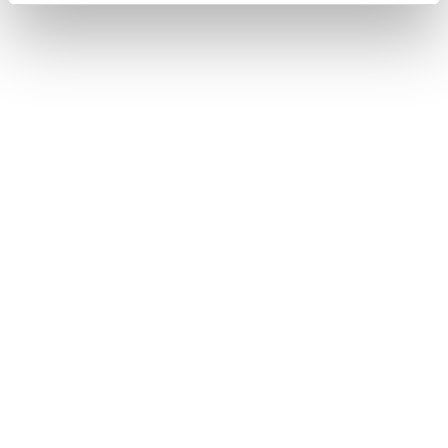
Måndag - Fredag
10:00 - 19:00
Lördag
10:00 - 16:00
Söndag
11:00 - 15:00
Snabblänkar
Mina sidor
Kundtjänst
Hur handlar jag?