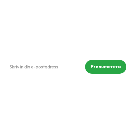
Om oss
Policy och cookies
Reklamation och retur
Köpvillkor
Prenumerera på vårt nyhetsbrev
Prenumerera
Dina personuppgifter behandlas i enlighet med vår
integritetspolicy
.
Följ oss på sociala medier