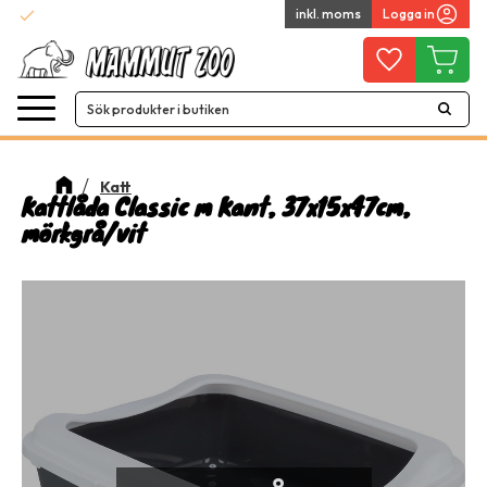
check
inkl. moms
Logga in
Snabba leveranser
Meny
Favoriter
Kundvag
Katt
Kattlåda Classic m Kant, 37x15x47cm,
mörkgrå/vit