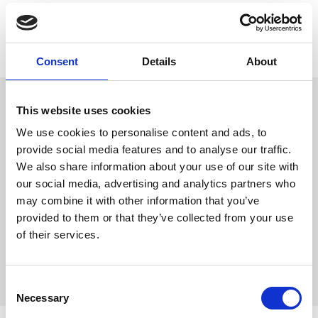
Lagerstatus
Slutsåld
Artikelnr
PFO-40184
Tillverkare
Trixie
Consent
Details
About
Omdömen
This website uses cookies
Classic Kattlåda
We use cookies to personalise content and ads, to
D
provide social media features and to analyse our traffic.
u
plast
We also share information about your use of our site with
Ram som minskar
mängden kattsand som ha
our social media, advertising and analytics partners who
mnar utanför
may combine it with other information that you’ve
provided to them or that they’ve collected from your use
of their services.
Bli den första att
lämna ett omdöme.
C
Necessary
o
n