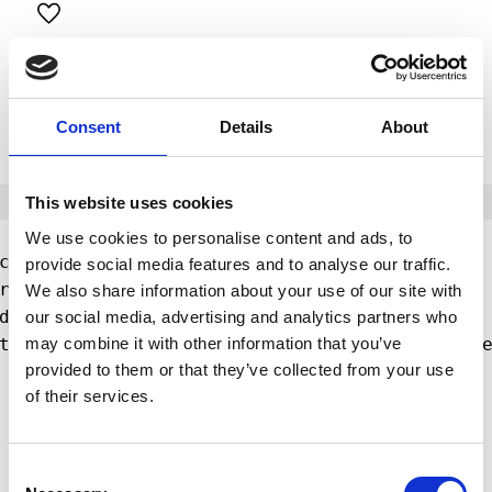
Lägg till i favoriter
Visa alla produkter från Trixie
Lagerstatus
3 st i lager
Artikelnr
PFO-40271
Consent
Details
About
Tillverkare
Trixie
This website uses cookies
We use cookies to personalise content and ads, to
ka.

provide social media features and to analyse our traffic.
r att kattströ hamnar utanför lådan. 

We also share information about your use of our site with
der sig i rummet.

our social media, advertising and analytics partners who
may combine it with other information that you’ve
t att öppna upp och stänga och underlättar r
provided to them or that they’ve collected from your use
of their services.
C