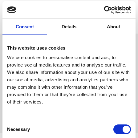
Lagerstatus
Slutsåld
Artikelnr
PFO-4135
Tillverkare
Trixie
Consent
Details
About
Omdömen
This website uses cookies
Crazy Circle
We use cookies to personalise content and ads, to
D
provide social media features and to analyse our traffic.
u
med plyschmus
We also share information about your use of our site with
(polyester) på fjäder och
leksaksboll
our social media, advertising and analytics partners who
plast
may combine it with other information that you’ve
provided to them or that they’ve collected from your use
of their services.
Bli den första att
lämna ett omdöme.
C
Necessary
o
n