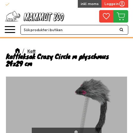
check
inkl. moms
Logga in
Snabba leveranser
Meny
Favoriter
Kundvag
Katt
Kattleksak Crazy Circle m plyschmus
24x29 cm