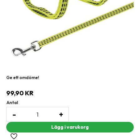
Ge ett omdöme!
99,90
KR
Antal
-
+
Lägg till i favoriter