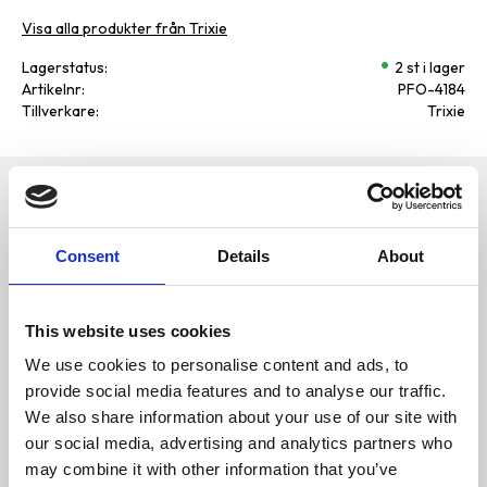
Visa alla produkter från Trixie
Lagerstatus
2 st i lager
Artikelnr
PFO-4184
Tillverkare
Trixie
Omdömen
Reflekterande sele-set
D
med koppel för
Consent
Details
About
u
tryggare turer
Detta sele-set med koppel gör
varje promenad både smidig
This website uses cookies
och säker. De invävda
reflexränderna hjälper till att
We use cookies to personalise content and ads, to
synas i mörker, medan det
provide social media features and to analyse our traffic.
steglöst justerbara gurtbandet
ger en bekväm passform som
We also share information about your use of our site with
följer ditt djurs rörelser.
Bli den första att
our social media, advertising and analytics partners who
Metallsöljor ger en stabil känsla
lämna ett omdöme.
och det 1,20 m långa kopplet ger
may combine it with other information that you’ve
en fin balans mellan frihet och