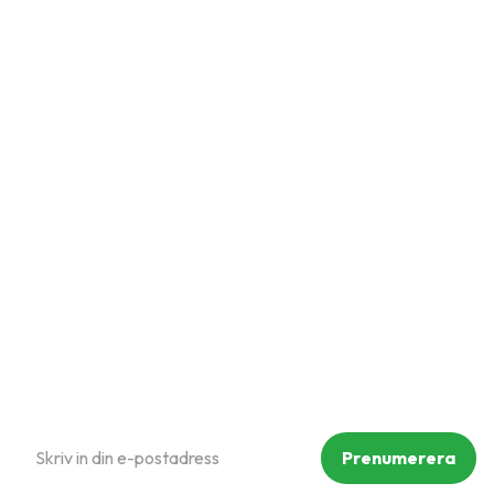
Snabblänkar
Mina sidor
Kundtjänst
Hur handlar jag?
Om oss
Policy och cookies
Reklamation och retur
Köpvillkor
Prenumerera på vårt nyhetsbrev
Prenumerera