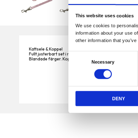
This website uses cookies
We use cookies to personalis
information about your use of
other information that you’ve
Kattsele & Koppel
Fullt justerbart set i nylon för kattungar och små katter.
C
Blandade färger. Koppellängd 1,20 m.
Necessary
o
n
s
e
n
DENY
t
S
e
l
e
c