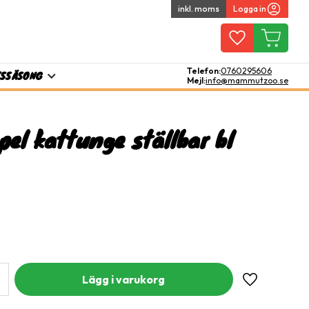
inkl. moms
Logga in
Favoriter
Kundvagn
Telefon:
0760295606
TS
SÄSONG
Mejl:
info@mammutzoo.se
pel kattunge ställbar bl
Lägg till i fa