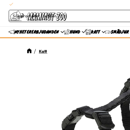
check
Snabba leveranser
ERBJUDANDEN
NYHETER
HUND
KATT
SMÅDJUR
Katt