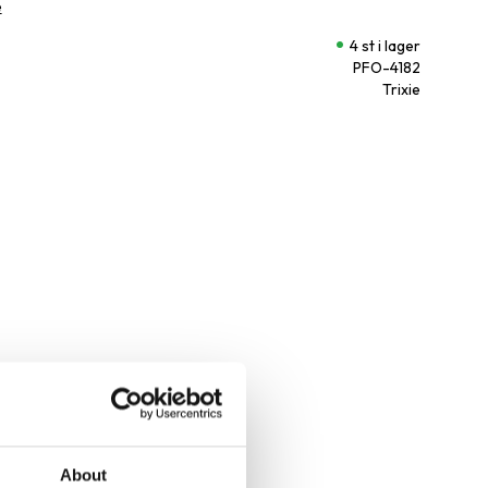
e
4 st i lager
PFO-4182
Trixie
About