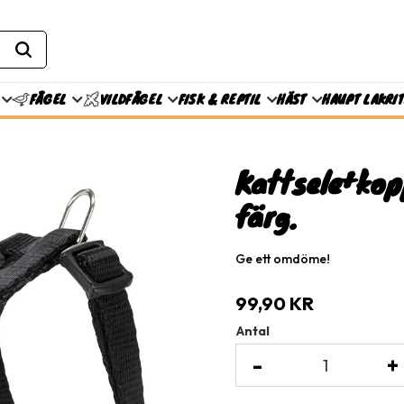
FISK & REPTIL
HÄST
HAUPT LAKRI
FÅGEL
VILDFÅGEL
Kattsele+kop
färg.
Ge ett omdöme!
99,90
KR
Antal
-
+