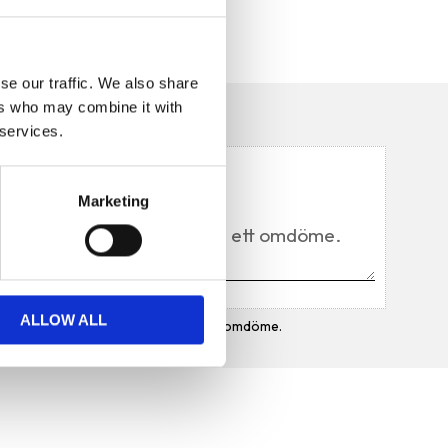
se our traffic. We also share
ers who may combine it with
n
 services.
Du
Marketing
ALLOW ALL
Bli den första att lämna ett omdöme.