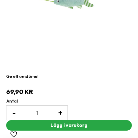
Ge ett omdöme!
69,90
KR
Antal
-
+
Lägg till i favoriter