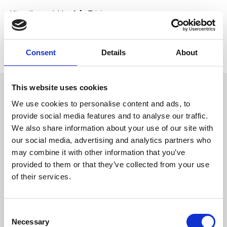
Visa alla produkter från Trixie
Lagerstatus
2 st i lager
Artikelnr
PFO-45742
Tillverkare
Trixie
Consent
Details
About
This website uses cookies
Omdömen
Plyschleksak med kattmynta.
We use cookies to personalise content and ads, to
D
provide social media features and to analyse our traffic.
u
We also share information about your use of our site with
our social media, advertising and analytics partners who
may combine it with other information that you’ve
provided to them or that they’ve collected from your use
of their services.
Bli den första att
C
lämna ett omdöme.
Necessary
o