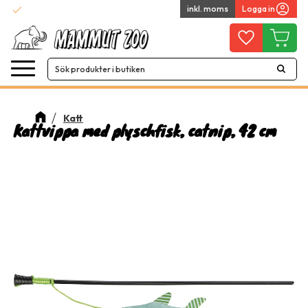
check
inkl. moms
Logga in
Snabba leveranser
Meny
Favoriter
Kundvag
Katt
Kattvippa med plyschfisk, catnip, 42 cm