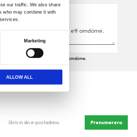
se our traffic. We also share
Du
ers who may combine it with
 services.
Marketing
Bli den första att lämna ett omdöme.
ALLOW ALL
Prenumerera på vårt
nyhetsbrev
Prenumerera
Dina personuppgifter behandlas i enlighet med vår