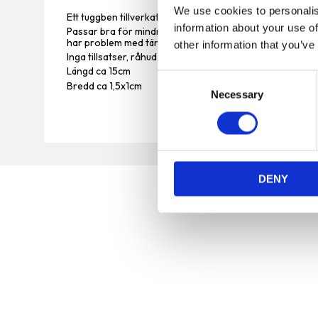
We use cookies to personalis
Ett tuggben tillverkat av renskinn och fyllning av torkat 
information about your use of
Passar bra för mindre hundar och valpar. Relativt mjuk
har problem med tänderna.
other information that you’ve
Inga tillsatser, råhud från ren och nötkött.
Längd ca 15cm
C
Bredd ca 1,5x1cm
Necessary
o
n
s
e
n
DENY
t
S
e
l
e
c
t
Vi är en djuraffär som har funnits sedan 1972 och vi
i
som jobbar här har lång erfarenhet av de flesta
o