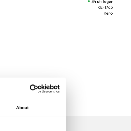
34 st i lager
KE-1765
Kero
About
n