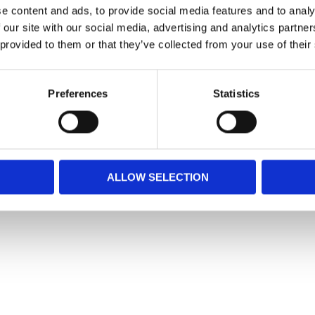
e content and ads, to provide social media features and to analy
nötkött från Sverige.
 our site with our social media, advertising and analytics partn
t tuggben som även passar bra för hundar som
 provided to them or that they’ve collected from your use of their
Preferences
Statistics
ALLOW SELECTION
Snabblänkar
Mina sidor
Kundtjänst
Hur handlar jag?
Om oss