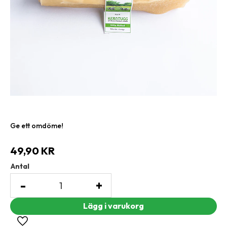
Ge ett omdöme!
49,90
KR
Antal
-
+
Lägg till i favoriter