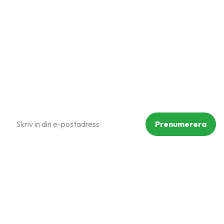
Hur handlar jag?
Om oss
Policy och cookies
Reklamation och retur
Köpvillkor
Prenumerera på vårt nyhetsbrev
Prenumerera
Dina personuppgifter behandlas i enlighet med vår
integritetspolicy
.
Följ oss på sociala medier