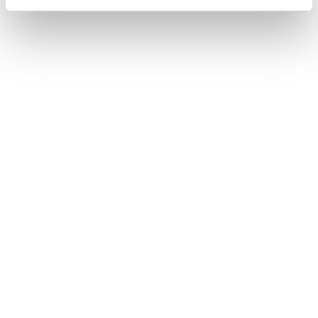
Öppetider
Måndag - Fredag
10:00 - 19:00
Lördag
10:00 - 16:00
Söndag
11:00 - 15:00
Snabblänkar
Mina sidor
Kundtjänst