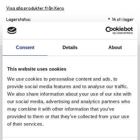
Visa alla produkter från Kero
Lagerstatus
14 st i lager
Artikelnr
KE-1901
Tillverkare
Kero
Consent
Details
About
Omdömen
Hålbart tuggben tillvekat av
Svenskt nötskinn.
This website uses cookies
D
Varsamt tillverkat och torkat
u
hos Kero i norr.
We use cookies to personalise content and ads, to
Ungefär 15 cm långt och en
provide social media features and to analyse our traffic.
diameter på 3,5cm.
We also share information about your use of our site with
Inga tillsatser eller andra
konstigheter. Passar bra till
our social media, advertising and analytics partners who
mellanstora hundar.
may combine it with other information that you’ve
En riktigt storsäljare som passar
provided to them or that they’ve collected from your use
för ett stort urval av hundar.
Som vanligt inga konstighter i
of their services.
Bli den första att
Keros tuggben, inga
lämna ett omdöme.
konserverigsmedel – Kero
använder färska råvaror