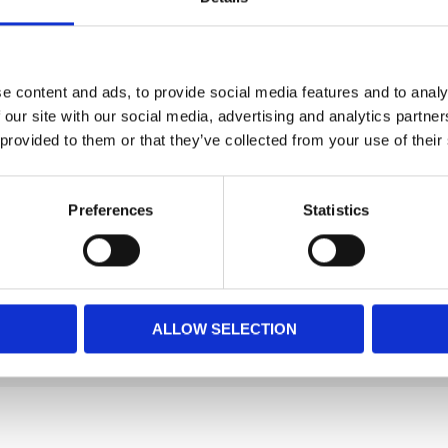
ekt för hundar som tycker om att tugga.
enom att uppfylla dess instinktiva behov
t tuggande
e content and ads, to provide social media features and to analy
 our site with our social media, advertising and analytics partn
 provided to them or that they’ve collected from your use of their
er Ziggies
ver hela världen
Preferences
Statistics
r varit en stapelvara för hundar runt om i
jälpa till att tillfredsställa hundars instinktiva
ormula är mycket hållbar med en oberäknelig
mtidigt som den uppfyller hundens behov av att
itar av torrfoder och locka med en skvätt
cks och toppa med KONG Easy Treat.
ALLOW SELECTION