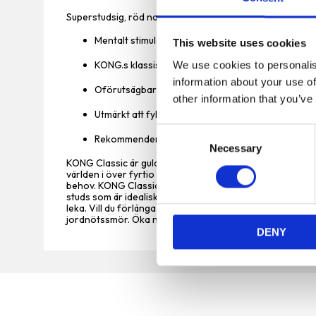
Superstudsig, röd naturlig gummisammansättning är perf
Mentalt stimulerande leksak som berikar hunden g
This website uses cookies
KONG.s klassiska röda gummiblandning för vanlig
We use cookies to personalis
information about your use of
Oförutsägbart studsande för apportering
other information that you’ve
Utmärkt att fylla med KONG Easy Treat, Snacks ell
C
Rekommenderas av veterinärer och hundtränare ö
Necessary
o
KONG Classic är guldstandarden för hundleksaker och ha
n
världen i över fyrtio år. Den erbjuder berikning genom att h
s
behov. KONG Classics unika, helt naturliga röda gummif
studs som är idealisk för hundar som gillar att tugga sa
e
leka. Vill du förlänga lektiden? Fyll den med frestande b
n
jordnötssmör. Öka nöjet genom att lägga till KONG Sna
DENY
t
S
e
l
e