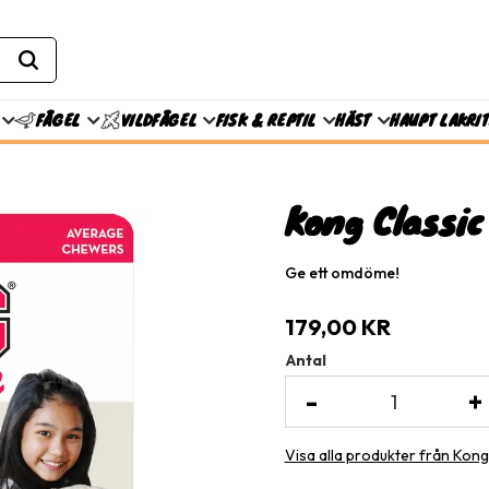
FISK & REPTIL
HÄST
HAUPT LAKRI
FÅGEL
VILDFÅGEL
Kong Classic
Ge ett omdöme!
179,00
KR
Antal
-
+
Visa alla produkter från Kong