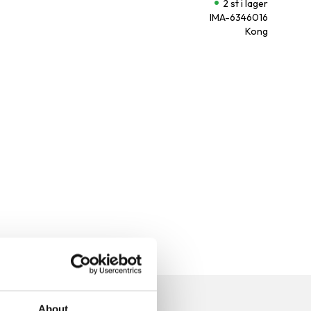
2 st i lager
IMA-6346016
Kong
n
About