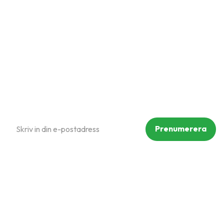
Hur handlar jag?
Om oss
Policy och cookies
Reklamation och retur
Köpvillkor
Prenumerera på vårt nyhetsbrev
Prenumerera
Dina personuppgifter behandlas i enlighet med vår
integritetspolicy
.
Följ oss på sociala medier