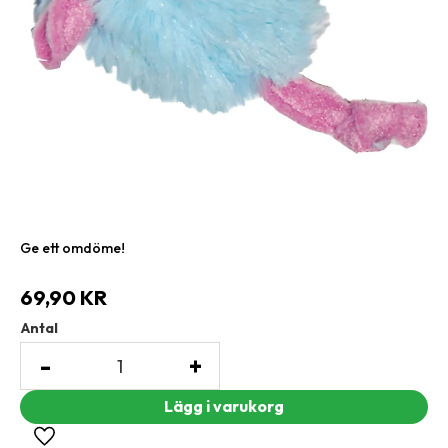
Ge ett omdöme!
69,90
KR
Antal
-
+
Lägg till i favoriter