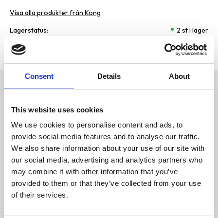
Visa alla produkter från Kong
Lagerstatus
2 st i lager
Artikelnr
IMA-7880098
Tillverkare
Kong
Consent
Details
About
Omdömen
Musleksaker i
This website uses cookies
D
kattungestorlek för lek
u
med tassen
We use cookies to personalise content and ads, to
provide social media features and to analyse our traffic.
Prassel för att väcka
leklust och främjar
We also share information about your use of our site with
hälsosam lek
our social media, advertising and analytics partners who
may combine it with other information that you’ve
Rolig och lockande svans
väcker jaktinstinkten
provided to them or that they’ve collected from your use
of their services.
Bli den första att
Lättviktig för jaktlekar
lämna ett omdöme.
Fylld med KONG