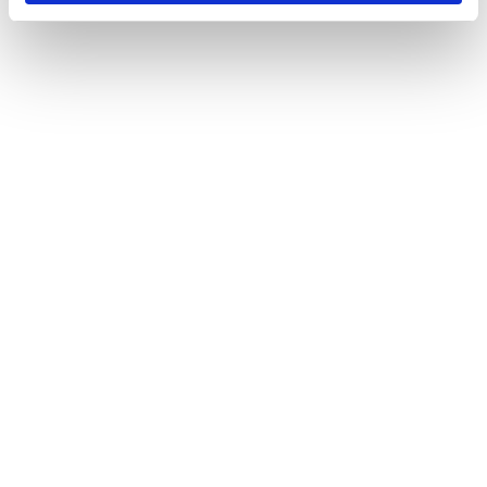
Öppetider
Måndag - Fredag
10:00 - 19:00
Lördag
10:00 - 16:00
Söndag
11:00 - 15:00
Snabblänkar
Mina sidor
Kundtjänst