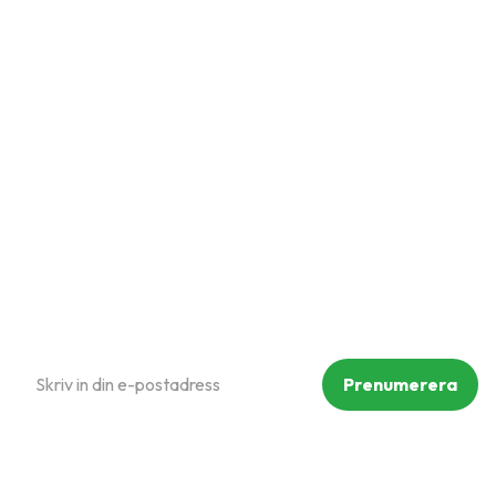
Snabblänkar
Mina sidor
Kundtjänst
Hur handlar jag?
Om oss
Policy och cookies
Reklamation och retur
Köpvillkor
Prenumerera på vårt nyhetsbrev
Prenumerera
Dina personuppgifter behandlas i enlighet med vår
integritetspolicy
.