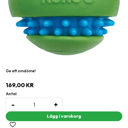
Ge ett omdöme!
169,00
KR
Antal
-
+
Lägg till i favoriter