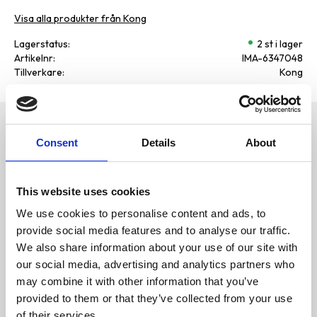
Visa alla produkter från Kong
Lagerstatus
2 st i lager
Artikelnr
IMA-6347048
Tillverkare
Kong
Omdömen
Tuggleksak med höjda knoppar
Consent
Details
About
som masserar tänder och
D
tandkött
u
Stimulerande knoppar
This website uses cookies
masserar tänder och
tandkött
We use cookies to personalise content and ads, to
provide social media features and to analyse our traffic.
Olika texturer
We also share information about your use of our site with
tillfredsställer
tugginstinkter
our social media, advertising and analytics partners who
may combine it with other information that you’ve
Bli den första att
Slitstarkt material för
provided to them or that they’ve collected from your use
lämna ett omdöme.
långvarigt nöje
of their services.