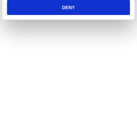
men även produkter för fågel, fisk, reptil och häst.
DENY
Öppetider
Måndag - Fredag
10:00 - 19:00
Lördag
10:00 - 16:00
Söndag
11:00 - 15:00