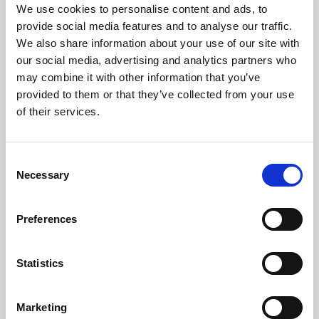
kylning, elektricitet eller
We use cookies to personalise content and ads, to
vatten
provide social media features and to analyse our traffic.
Bli den första att
kyler i flera timmar
We also share information about your use of our site with
lämna ett omdöme.
färdig att använda igen
our social media, advertising and analytics partners who
efter ett kort avbrott
kan även användas t.ex. i
may combine it with other information that you’ve
bäddar, hundkojor eller i
provided to them or that they’ve collected from your use
bilen
of their services.
torkas enkelt av vid
rengörning
överensstämmer med
djurskydd enligt § 18 (AT)
C
Necessary
o
Finns i flera storlekar.
Tips: Använd inte i direkt solljus.
n
Använd inte i temperaturer över
s
45º C. Gelen kan bli för varm
Preferences
och bli flytande vilket resulterar i
e
att den tappar sin kylande
n
effekt. Fukt kan bildas på
kyldynan vid
t
Statistics
temperaturväxlingar. Vi
S
rekommenderar därför att
dynan inte viks ihop och
e
Marketing
förvaras i
l