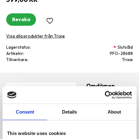
Bevaka
Lägg till i favoriter
Visa alla produkter från Trixie
Lagerstatus
Slutsåld
Artikelnr
PFO-28688
Tillverkare
Trixie
Omdömen
Kyldyna
D
u
nylonkänsla (polyester)
Consent
Details
About
reglerar
kroppstemperaturen
kylande effekt vid
kroppskontakt
This website uses cookies
fungerar utan ytterligare