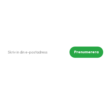
Policy och cookies
Reklamation och retur
Köpvillkor
Prenumerera på vårt nyhetsbrev
Prenumerera
Dina personuppgifter behandlas i enlighet med vår
integritetspolicy
.
Följ oss på sociala medier