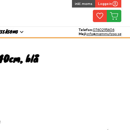
inkl. moms
Logga in
Favoriter
Kundvagn
Telefon:
0760295606
TS
SÄSONG
Mejl:
info@mammutzoo.se
40cm, blå
l i favoriter
e