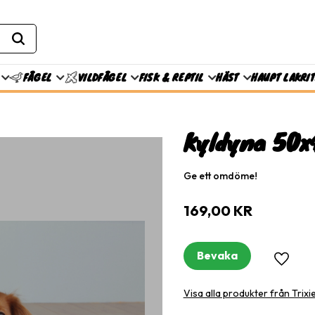
FISK & REPTIL
HÄST
HAUPT LAKRI
FÅGEL
VILDFÅGEL
Kyldyna 50x
Ge ett omdöme!
169,00
KR
Bevaka
Lägg til
Visa alla produkter från Trixi