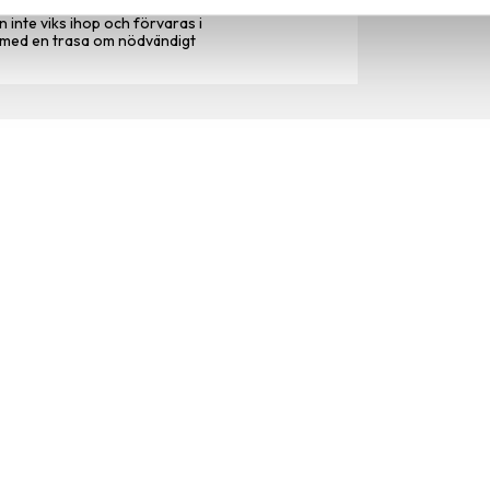
ekt. Fukt kan bildas på kyldynan vid
inte viks ihop och förvaras i
v med en trasa om nödvändigt
Snabblänkar
Mina sidor
Kundtjänst
Hur handlar jag?
Om oss
Policy och cookies
Reklamation och retur
Köpvillkor