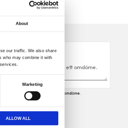
About
n
Du
se our traffic. We also share
ers who may combine it with
 services.
Marketing
Bli den första att lämna ett omdöme.
ALLOW ALL