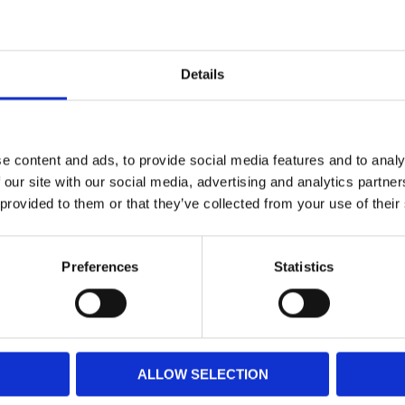
Details
Omdöme
e content and ads, to provide social media features and to analy
 our site with our social media, advertising and analytics partn
 provided to them or that they’ve collected from your use of their
 vatten
Preferences
Statistics
bilen
ALLOW SELECTION
rer över 45º C. Gelen kan bli för varm och bli