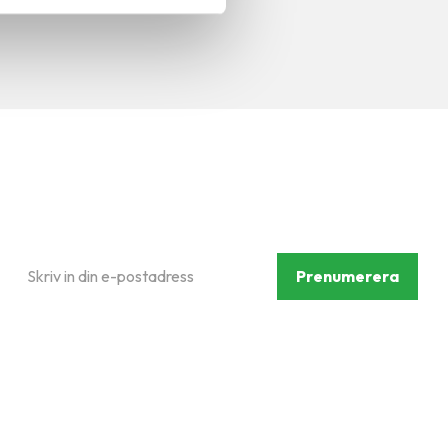
Prenumerera på vårt
nyhetsbrev
Prenumerera
Dina personuppgifter behandlas i enlighet med vår
integritetspolicy
.
Följ oss på sociala medier