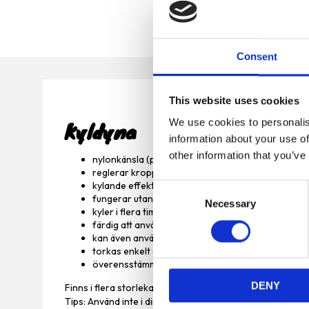
Consent
This website uses cookies
We use cookies to personalis
Kyldyna
information about your use of
other information that you’ve
nylonkänsla (polyester)
reglerar kroppstemperaturen
kylande effekt vid kroppskontakt
C
fungerar utan ytterligare kylning, elektricitet eller
Necessary
o
kyler i flera timmar
n
färdig att använda igen efter ett kort avbrott
s
kan även användas t.ex. i bäddar, hundkojor eller i 
torkas enkelt av vid rengörning
e
överensstämmer med djurskydd enligt § 18 (AT)
n
DENY
t
Finns i flera storlekar.
Tips: Använd inte i direkt solljus. Använd inte i temperatu
S