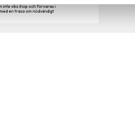
ekt. Fukt kan bildas på kyldynan vid
inte viks ihop och förvaras i
v med en trasa om nödvändigt
Snabblänkar
Mina sidor
Kundtjänst
Hur handlar jag?
Om oss
Policy och cookies
Reklamation och retur
Köpvillkor