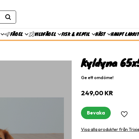
FISK & REPTIL
HÄST
HAUPT LAKRI
FÅGEL
VILDFÅGEL
Kyldyna 65x
Ge ett omdöme!
249,00
KR
Bevaka
Lägg til
Visa alla produkter från Trixi