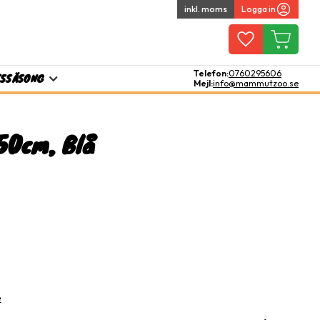
inkl. moms
Logga in
Favoriter
Kundvagn
Telefon:
0760295606
TS
SÄSONG
Mejl:
info@mammutzoo.se
50cm, Blå
l i favoriter
e