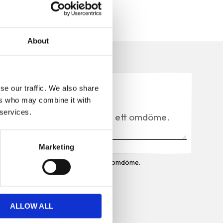
About
n
Du
se our traffic. We also share
ers who may combine it with
 services.
Marketing
Bli den första att lämna ett omdöme.
ALLOW ALL