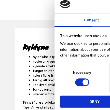
Consent
This website uses cookies
We use cookies to personalis
Kyldyna
information about your use of
other information that you’ve
nylonkänsla (polyester)
reglerar kroppstemperaturen
kylande effekt vid kroppskontakt
C
fungerar utan ytterligare kylning, elektricitet eller
Necessary
o
kyler i flera timmar
n
färdig att använda igen efter ett kort avbrott
s
kan även användas t.ex. i bäddar, hundkojor eller i 
torkas enkelt av vid rengörning
e
överensstämmer med djurskydd enligt § 18 (AT)
n
DENY
t
Finns i flera storlekar.
Tips: Använd inte i direkt solljus. Använd inte i temperatu
S