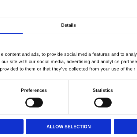
Details
Omdöme
e content and ads, to provide social media features and to analy
 our site with our social media, advertising and analytics partn
 provided to them or that they’ve collected from your use of their
 vatten
Preferences
Statistics
bilen
ALLOW SELECTION
rer över 45º C. Gelen kan bli för varm och bli