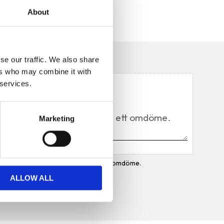
About
se our traffic. We also share
n
ers who may combine it with
 services.
Du
Marketing
Bli den första att lämna ett omdöme.
ALLOW ALL