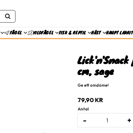
FISK & REPTIL
HÄST
HAUPT LAKRI
FÅGEL
VILDFÅGEL
Lick'n'Snack 
cm, sage
Ge ett omdöme!
79,90
KR
Antal
-
+