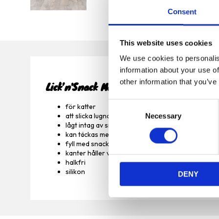
Consent
This website uses cookies
We use cookies to personalis
information about your use of
other information that you’ve
Lick’n'Snack Matta
C
för katter
att slicka lugnar ner ditt djur och bidrar till lugna s
Necessary
o
lågt intag av snacks under en lång och utdragen a
n
kan täckas med t.ex. pasta eller våtfoder
s
fyll med snacks och lägg in i frysen för en spänn
e
kanter håller vätskan på plats
halkfri
n
silikon
DENY
t
S
e
l