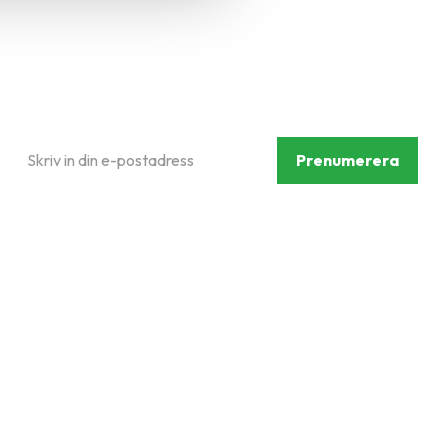
Prenumerera på vårt
nyhetsbrev
Prenumerera
Dina personuppgifter behandlas i enlighet med vår
integritetspolicy
.
Följ oss på sociala medier