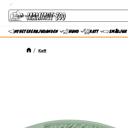
check
Snabba leveranser
ERBJUDANDEN
NYHETER
HUND
KATT
SMÅDJUR
Katt