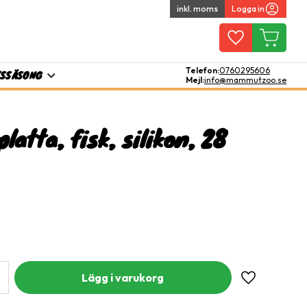
inkl. moms
Logga in
Favoriter
Kundvagn
Telefon:
0760295606
TS
SÄSONG
Mejl:
info@mammutzoo.se
platta, fisk, silikon, 28
Lägg till i fa