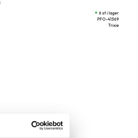
e
6 st i lager
PFO-41369
Trixie