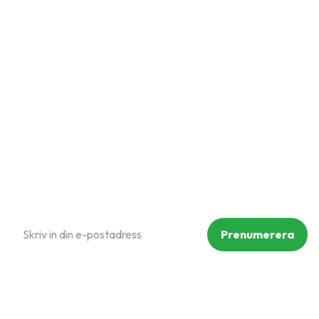
Mina sidor
Kundtjänst
Hur handlar jag?
Om oss
Policy och cookies
Reklamation och retur
Köpvillkor
Prenumerera på vårt nyhetsbrev
Prenumerera
Dina personuppgifter behandlas i enlighet med vår
integritetspolicy
.