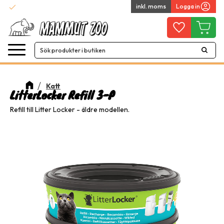
check
inkl. moms
Logga in
Snabba leveranser
Meny
Favoriter
Kundvag
Katt
LitterLocker Refill 3-P
Refill till Litter Locker - äldre modellen.