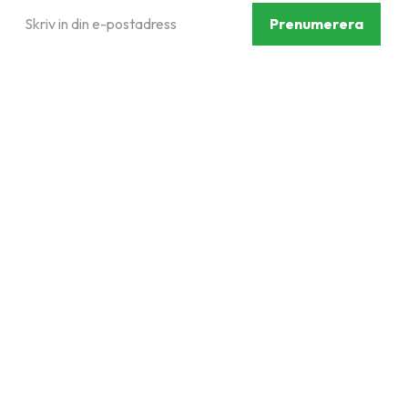
Prenumerera
Dina personuppgifter behandlas i enlighet med vår
integritetspolicy
.
Följ oss på sociala medier