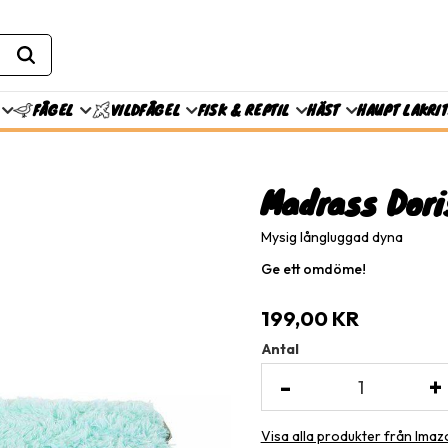
FISK & REPTIL
HÄST
HAUPT LAKRI
FÅGEL
VILDFÅGEL
Madrass Dori
Mysig långluggad dyna
Ge ett omdöme!
199,00
KR
Antal
-
+
Visa alla produkter från Imaz