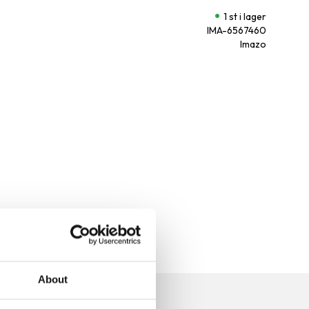
1 st i lager
IMA-6567460
Imazo
About
n