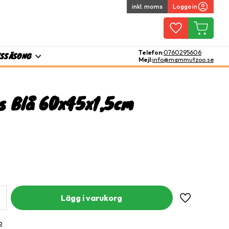
inkl. moms
Logga in
Favoriter
Kundvagn
Telefon:
0760295606
TS
SÄSONG
Mejl:
info@mammutzoo.se
s Blå 60x45x1,5cm
Lägg till i fa
o