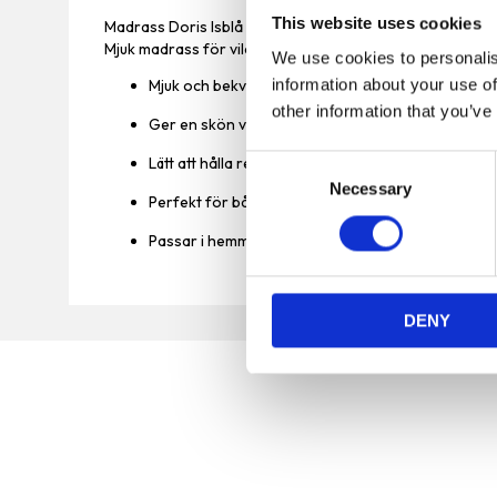
This website uses cookies
Madrass Doris Isblå 60x45x1,5cm
Mjuk madrass för vila och lek, lätt att rengöra.
We use cookies to personalis
information about your use of
Mjuk och bekväm madrass.
other information that you’ve
Ger en skön viloplats för husdjur.
Lätt att hålla ren.
C
Necessary
o
Perfekt för både vila och lek.
n
Passar i hemmet eller på resan.
s
e
n
DENY
t
S
e
l
e
c
t