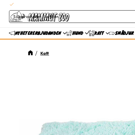
check
Snabba leveranser
ERBJUDANDEN
NYHETER
HUND
KATT
SMÅDJUR
Katt