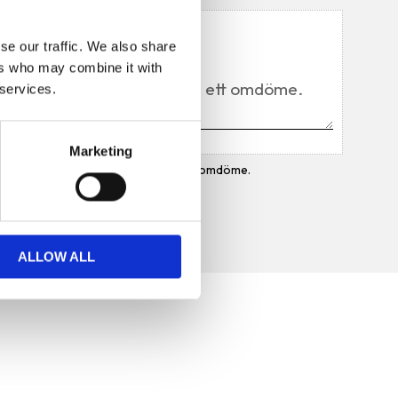
Du
se our traffic. We also share
ers who may combine it with
 services.
Marketing
Bli den första att lämna ett omdöme.
ALLOW ALL
Prenumerera på vårt
nyhetsbrev