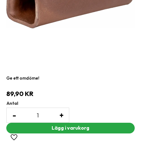
Ge ett omdöme!
89,90
KR
Antal
-
+
Lägg till i favoriter