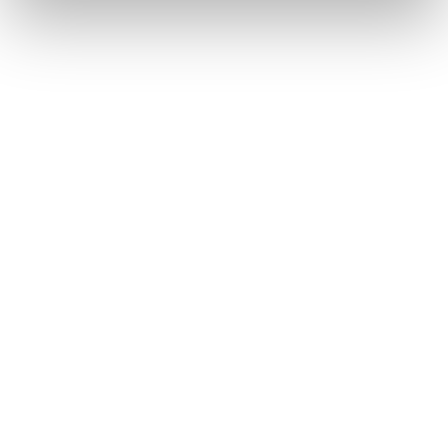
10:00 - 19:00
Lördag
10:00 - 16:00
Söndag
11:00 - 15:00
Snabblänkar
Mina sidor
Kundtjänst
Hur handlar jag?
Om oss