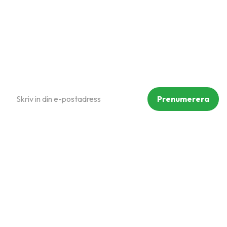
Policy och cookies
Reklamation och retur
Köpvillkor
Prenumerera på vårt nyhetsbrev
Prenumerera
Dina personuppgifter behandlas i enlighet med vår
integritetspolicy
.
Följ oss på sociala medier