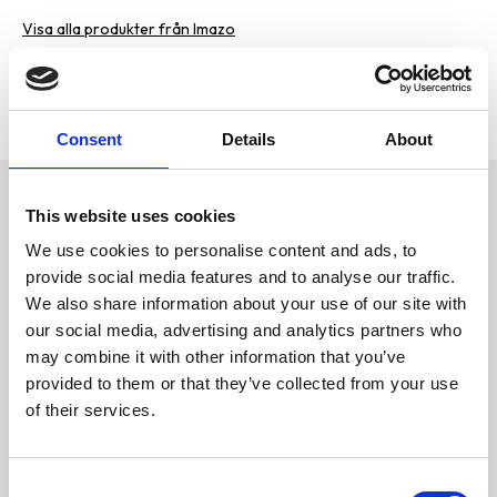
Visa alla produkter från Imazo
Lagerstatus
1 st i lager
Artikelnr
IMA-1373385
Tillverkare
Imazo
Consent
Details
About
Omdömen
This website uses cookies
Malgrotta som passar de flesta
mindre-mellanstora
We use cookies to personalise content and ads, to
D
bottenlevande fiskar och malar.
u
Ge ditt akvarium en naturlig och
provide social media features and to analyse our traffic.
trygg miljö med denna
We also share information about your use of our site with
dekorativa grotta. Perfekt för
fiskar som söker skydd och
our social media, advertising and analytics partners who
avskildhet, samtidigt som den
may combine it with other information that you’ve
bidrar till en estetiskt tilltalande
undervattensmiljö. Tillverkad av
provided to them or that they’ve collected from your use
hållbart material, säkerställer
of their services.
den långvarig användning och
enkel rengöring. En idealisk
Bli den första att
dekoration för att skapa en
lämna ett omdöme.
harmonisk och stimulerande
C
livsmiljö för dina