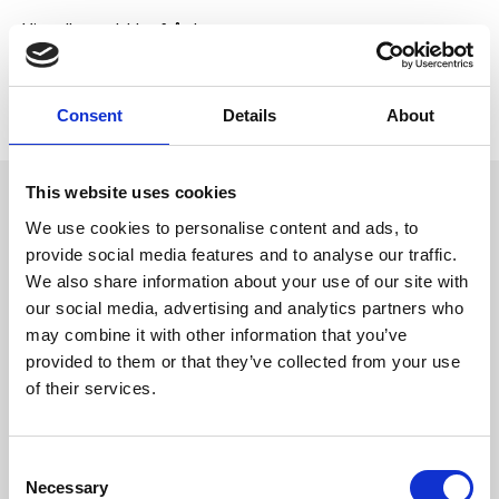
Visa alla produkter från Imazo
Lagerstatus
35 st i lager
Artikelnr
IMA-1360505
Tillverkare
Imazo
Consent
Details
About
This website uses cookies
Omdömen
Mangroverot XS 10-20cm.
We use cookies to personalise content and ads, to
D
provide social media features and to analyse our traffic.
Detta är en naturprodukt och
u
kan därför variera i färg, form
We also share information about your use of our site with
och storlek.
our social media, advertising and analytics partners who
may combine it with other information that you’ve
provided to them or that they’ve collected from your use
of their services.
Bli den första att
C
lämna ett omdöme.
Necessary
o