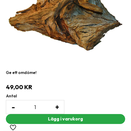
Ge ett omdöme!
49,00
KR
Antal
-
+
Lägg till i favoriter