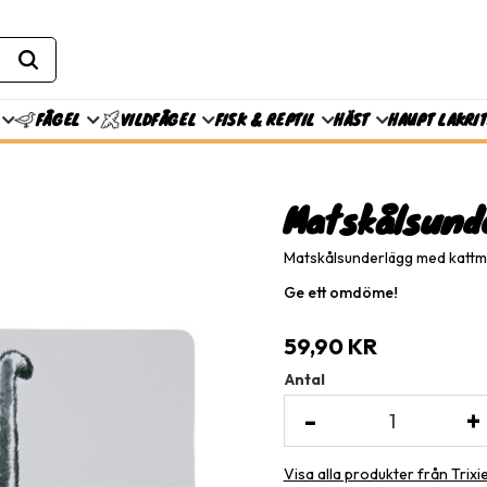
FISK & REPTIL
HÄST
HAUPT LAKRI
FÅGEL
VILDFÅGEL
Matskålsund
Matskålsunderlägg med kattm
Ge ett omdöme!
59,90
KR
Antal
-
+
Visa alla produkter från Trixi