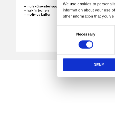
We use cookies to personalis
- matskålsunderlägg av plast
- halkfri botten
information about your use of
- motiv av katter
other information that you’ve
C
Necessary
o
n
s
e
n
DENY
t
S
e
l
e
c
t
Vi är en djuraffär som har funnits sedan 1972 och vi
i
som jobbar här har lång erfarenhet av de flesta
o