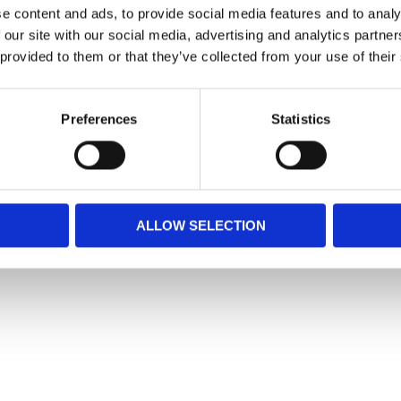
e content and ads, to provide social media features and to analy
 our site with our social media, advertising and analytics partn
 provided to them or that they’ve collected from your use of their
Preferences
Statistics
ALLOW SELECTION
Snabblänkar
Mina sidor
Kundtjänst
Hur handlar jag?
Om oss