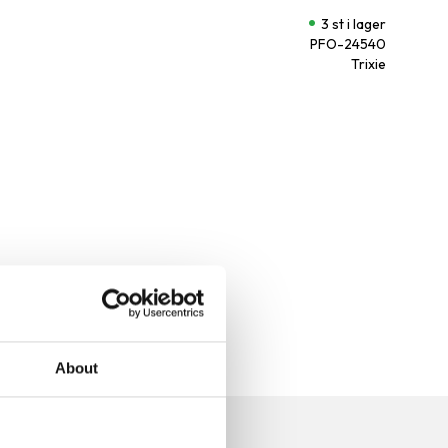
3 st i lager
PFO-24540
Trixie
About
n