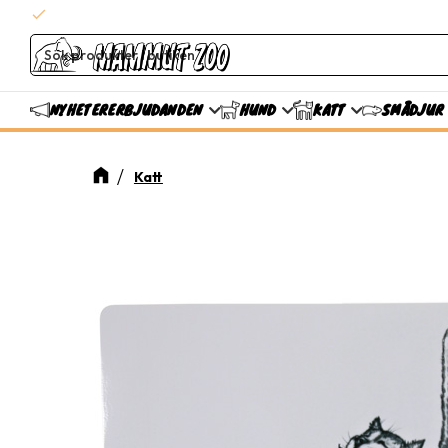
check
Snabba leveranser
ERBJUDANDEN
NYHETER
HUND
KATT
SMÅDJUR
Katt