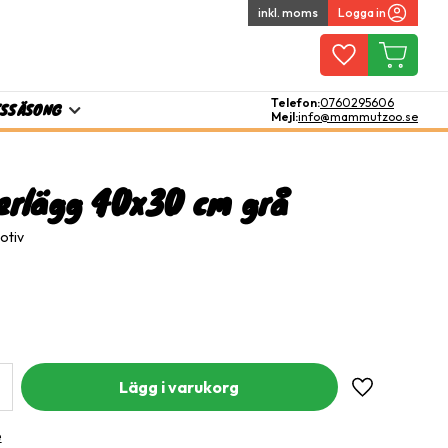
inkl. moms
Logga in
Favoriter
Kundvagn
Telefon:
0760295606
TS
SÄSONG
Mejl:
info@mammutzoo.se
erlägg 40x30 cm grå
otiv
Lägg till i fa
e