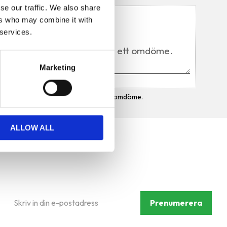
se our traffic. We also share
Du
ers who may combine it with
 services.
Marketing
Bli den första att lämna ett omdöme.
ALLOW ALL
Prenumerera på vårt
nyhetsbrev
Prenumerera
Dina personuppgifter behandlas i enlighet med vår