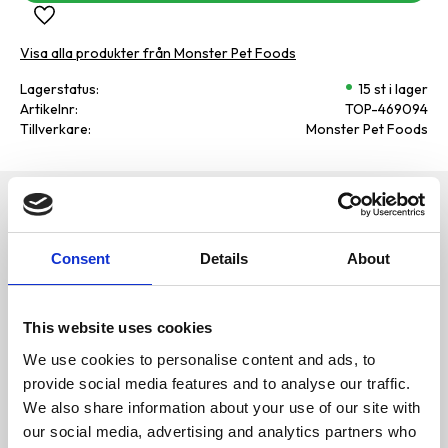
Lägg till i favoriter
Visa alla produkter från Monster Pet Foods
Lagerstatus
15 st i lager
Artikelnr
TOP-469094
Tillverkare
Monster Pet Foods
Omdömen
Blötmat med näringsrikt protein
från aptitligt nötkött. Komplett
D
måltid eller bara lite guldkant på
Consent
Details
About
u
vardagen. Det bestämmer du
(och din hund). Monsters recept
är framtaget i Sverige med
noggrant utvalda ingredienser –
This website uses cookies
utan onödiga tillsatser. Precis så
som vi tycker att en blötmat ska
We use cookies to personalise content and ads, to
vara.
provide social media features and to analyse our traffic.
We also share information about your use of our site with
Innehåll
our social media, advertising and analytics partners who
Bli den första att