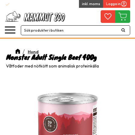
check
inkl. moms
Logga in
Snabba leveranser
Meny
Favoriter
Kundvag
Hund
Monster Adult Single Beef 400g
Våtfoder med nötkött som animalisk proteinkälla