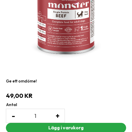
Ge ett omdöme!
49,00
KR
Antal
-
+