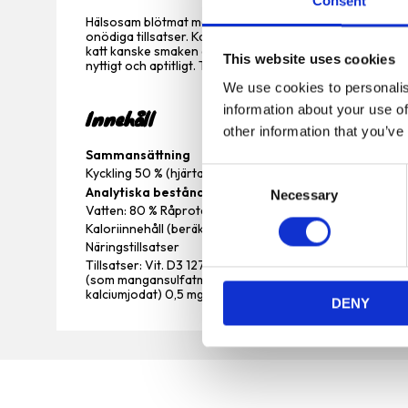
Consent
Hälsosam blötmat med delikat kyckling. Garanterat fri frå
onödiga tillsatser. Katter behöver både näringsrikt kött 
katt kanske smaken är allra viktigast. Vet du vad det bäs
This website uses cookies
nyttigt och aptitligt. Testa och låt din finsmakare avgöra!
We use cookies to personalis
information about your use of
Innehåll
other information that you’ve
Sammansättning
Kyckling 50 % (hjärta, kött, lever), mineraler, laxolja, fer
C
Analytiska beståndsdelar
Necessary
o
Vatten: 80 % Råprotein: 8 % Råfett: 6,5 % Växttråd: 0,1 % 
n
Kaloriinnehåll (beräknad omsättbar energi): 100 kcal/10
s
Näringstillsatser
e
Tillsatser: Vit. D3 127 IU, taurin 1500 mg, Vit. E 60 mg,
(som mangansulfatmonohydrat) 3 mg, koppar (som koppa
n
kalciumjodat) 0,5 mg.
DENY
t
S
e
l
e