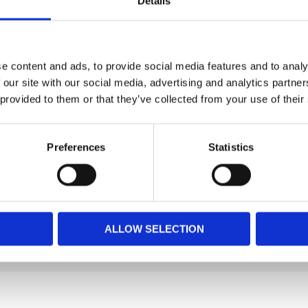
Details
n gluten, utan tillsatt socker och andra
och vätska för att må bra. Men frågar du din
ta är? Vår blötmat är ett helfoder som både är
e content and ads, to provide social media features and to analy
 our site with our social media, advertising and analytics partn
 provided to them or that they’ve collected from your use of their
menterat ris.
Preferences
Statistics
Råaska: 2 %
0 g
 zink (som zinksulfatmonohydrat) 15 mg, mangan
rsulfatpentahydrat) 1 mg, jod (som vattenfri
ALLOW SELECTION