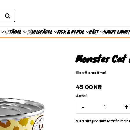
FISK & REPTIL
HÄST
HAUPT LAKRI
FÅGEL
VILDFÅGEL
Monster Cat 
Ge ett omdöme!
45,00
KR
Antal
-
+
Visa alla produkter från Mon