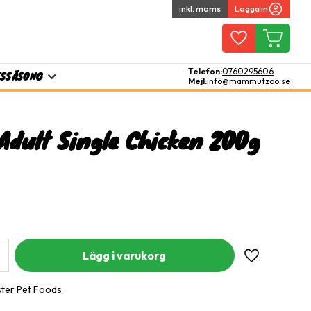
inkl. moms
Logga in
Favoriter
Kundvagn
Telefon:
0760295606
TS
SÄSONG
Mejl:
info@mammutzoo.se
Adult Single Chicken 200g
Lägg till i fa
ster Pet Foods