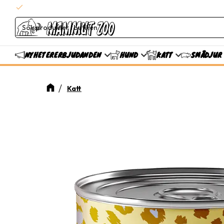
check
Snabba leveranser
ERBJUDANDEN
NYHETER
HUND
KATT
SMÅDJUR
Katt