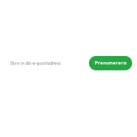
Policy och cookies
Reklamation och retur
Köpvillkor
Prenumerera på vårt nyhetsbrev
Prenumerera
Dina personuppgifter behandlas i enlighet med vår
integritetspolicy
.
Följ oss på sociala medier