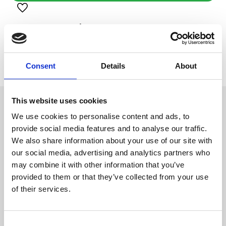
Lägg till i favoriter
Visa alla produkter från Monster Pet Foods
Lagerstatus
9 st i lager
Artikelnr
TOP-465605
Tillverkare
Monster Pet Foods
Consent
Details
About
This website uses cookies
Omdömen
Monster
We use cookies to personalise content and ads, to
Frystorkade godbitar tillagade i
D
provide social media features and to analyse our traffic.
Sverige. Med 100 % kött från
u
Norden, helt utan tillsatser. Och
We also share information about your use of our site with
hundarna på påsen är
our social media, advertising and analytics partners who
kontorshundar som har
smaktestat (och älskar!)
may combine it with other information that you’ve
innehållet – bara en sån sak!
provided to them or that they’ve collected from your use
Passar både hund och katt.
of their services.
Innehåll
Bli den första att
C