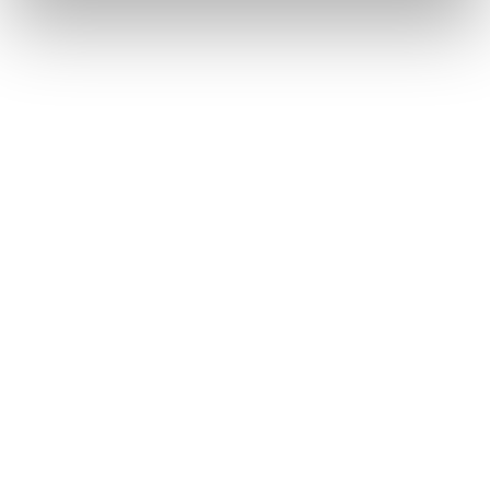
Måndag - Fredag
10:00 - 19:00
Lördag
10:00 - 16:00
Söndag
11:00 - 15:00
Snabblänkar
Mina sidor
Kundtjänst
Hur handlar jag?
Om oss