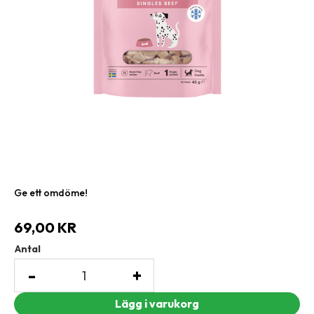
Ge ett omdöme!
69,00
KR
Antal
-
+