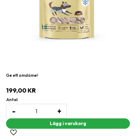
Ge ett omdöme!
199,00
KR
Antal
-
+
Lägg till i favoriter