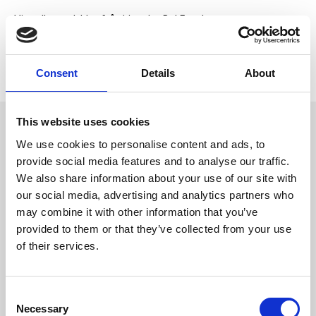
Visa alla produkter från Monster Pet Foods
Lagerstatus
2 st i lager
Artikelnr
TOP-465611
Tillverkare
Monster Pet Foods
Consent
Details
About
This website uses cookies
Omdömen
Monster
We use cookies to personalise content and ads, to
Frystorkade godbitar tillagade i
D
provide social media features and to analyse our traffic.
Sverige. Med 100 % kött från
u
Norden, helt utan tillsatser. Och
We also share information about your use of our site with
hundarna på påsen är
our social media, advertising and analytics partners who
kontorshundar som har
smaktestat (och älskar!)
may combine it with other information that you’ve
innehållet – bara en sån sak!
provided to them or that they’ve collected from your use
Passar både till hund och katt.
of their services.
Innehåll
Bli den första att
100% nordisk kyckling
C
lämna ett omdöme.
Necessary
o