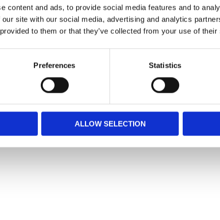
e content and ads, to provide social media features and to analy
 our site with our social media, advertising and analytics partn
från Norden, helt utan tillsatser. Och
(och älskar!) innehållet – bara en sån sak!
 provided to them or that they’ve collected from your use of their
Preferences
Statistics
ALLOW SELECTION
Snabblänkar
Mina sidor
Kundtjänst
Hur handlar jag?
Om oss