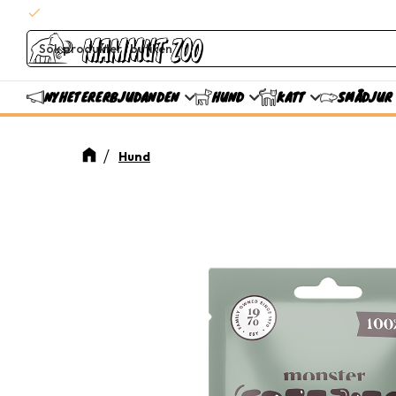
check
Snabba leveranser
ERBJUDANDEN
NYHETER
HUND
KATT
SMÅDJUR
Hund