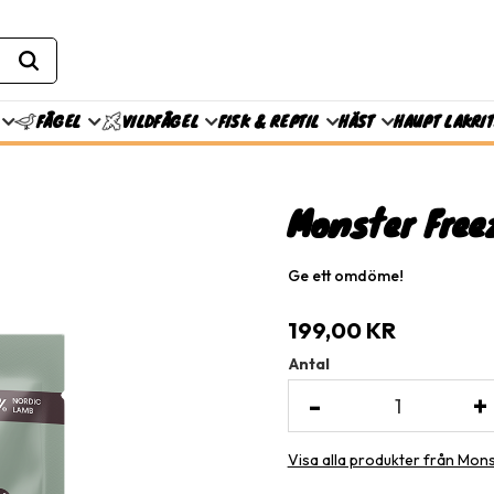
FISK & REPTIL
HÄST
HAUPT LAKRI
FÅGEL
VILDFÅGEL
Monster Free
Ge ett omdöme!
199,00
KR
Antal
-
+
Visa alla produkter från Mon