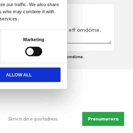
se our traffic. We also share
Du
ers who may combine it with
 services.
Marketing
Bli den första att lämna ett omdöme.
ALLOW ALL
Prenumerera på vårt
nyhetsbrev
Prenumerera
Dina personuppgifter behandlas i enlighet med vår