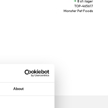
8 st i lager
TOP-465617
Monster Pet Foods
About
n