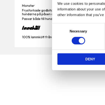
We use cookies to personalis
Monster
information about your use of
Frystorkade godbitar tillagade i Sverige. Med 100 % kött 
hundarna på påsen är kontorshundar som har smaktestat 
other information that you’ve
Passar både till hund och katt.
C
Innehåll
Necessary
o
n
100% lammkött från norden
s
e
n
DENY
t
S
e
l
e
c
t
Vi är en djuraffär som har funnits sedan 1972 och vi
i
som jobbar här har lång erfarenhet av de flesta
o