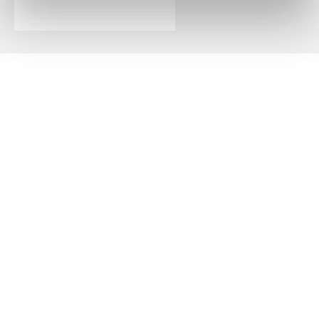
Vi är en djuraffär som har funnits sedan 1972 och vi som
jobbar här har lång erfarenhet av de flesta sorters djur.
Vi har ett stort sortiment för hund, katt och smådjur
men även produkter för fågel, fisk, reptil och häst.
Öppetider