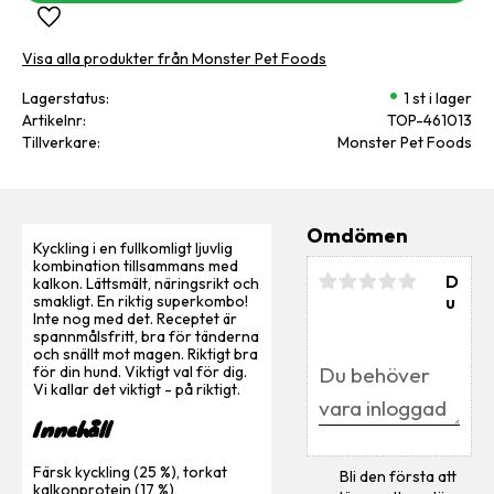
Lägg till i favoriter
Visa alla produkter från Monster Pet Foods
Lagerstatus
1 st i lager
Artikelnr
TOP-461013
Tillverkare
Monster Pet Foods
Omdömen
Kyckling i en fullkomligt ljuvlig
kombination tillsammans med
D
kalkon. Lättsmält, näringsrikt och
u
smakligt. En riktig superkombo!
Inte nog med det. Receptet är
spannmålsfritt, bra för tänderna
och snällt mot magen. Riktigt bra
för din hund. Viktigt val för dig.
Vi kallar det viktigt - på riktigt.
Innehåll
Färsk kyckling (25 %), torkat
Bli den första att
kalkonprotein (17 %),