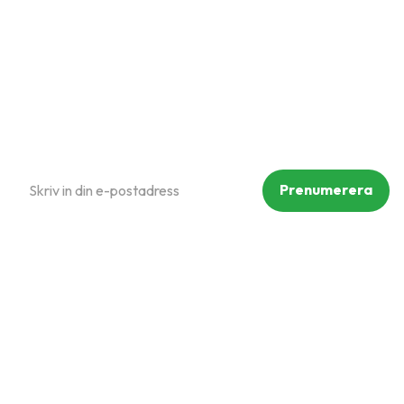
Policy och cookies
Reklamation och retur
Köpvillkor
Prenumerera på vårt nyhetsbrev
Prenumerera
Dina personuppgifter behandlas i enlighet med vår
integritetspolicy
.
Följ oss på sociala medier