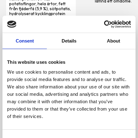
lämna ett omdöme.
potatisflingor, hela ärtor, fett
från fjäderfä (5,9 %), sötpotatis,
hydrolyserat kycklingprotein
(3,5 %), sillmjöl (3 %), torkade
sockerbetsfiber, torkat helt ägg
(0,5 %), torkad öljäst, torkat
äpple, fiskolja (0,5 %), linfrö,
torkad morot, torkad cikoriarot
Consent
Details
About
(naturlig källa till inulin och
fruktooligosackarider),
mineraler (med
natriumhexametafosfat* 0,35
This website uses cookies
%), torkad broccoli, torkad
spenat, torkade tranbär,
We use cookies to personalise content and ads, to
torkade blåbär, torkad spirulina,
glukosamin (100 mg/kg),
provide social media features and to analyse our traffic.
kondroitinsulfat (100 mg/kg),
We also share information about your use of our site with
växtextrakt (yucca schidigera,
vippvallmo, rosmarin,
our social media, advertising and analytics partners who
labruskavin, gurkmeja, citrus,
may combine it with other information that you’ve
eugenia). *mineral för
reducering av tandsten.
provided to them or that they’ve collected from your use
Råprotein: 28 % Råfett: 15 %
of their services.
Råaska: 8,3 % Växttråd: 3,4 %
Kalcium: 1,6 % Fosfor: 1,1 %
Omega-6-fettsyror: 2,8 %
Omega-3-fettsyror: 0,59 %
C