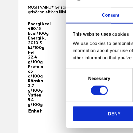
MUSH VAINU® Grisöra är en omtyckt klassiker! Om du ha
grisöron ett bra tillskott till kosten eftersom de har hög 
Consent
Energi kcal
480.15
kcal/100g
This website uses cookies
Energi kJ
2010.3
We use cookies to personalis
kJ/100g
information about your use of
Fett
22.4
other information that you’ve
g/100g
Protein
65
C
g/100g
Necessary
o
Råaska
2.7
n
g/100g
s
Vatten
5.4
e
g/100g
n
Enhet
DENY
t
S
e