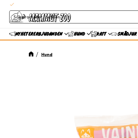
check
Snabba leveranser
ERBJUDANDEN
NYHETER
HUND
KATT
SMÅDJUR
Hund