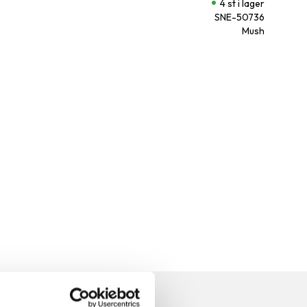
4 st i lager
SNE-50736
Mush
n