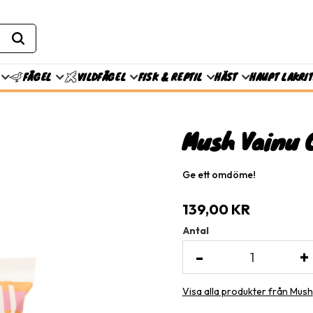
FISK & REPTIL
HÄST
HAUPT LAKRI
FÅGEL
VILDFÅGEL
Mush Vainu 
Ge ett omdöme!
139,00
KR
Antal
-
+
Visa alla produkter från Mush