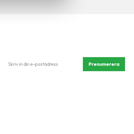
Prenumerera på vårt
nyhetsbrev
Prenumerera
Dina personuppgifter behandlas i enlighet med vår
integritetspolicy
.
Följ oss på sociala medier