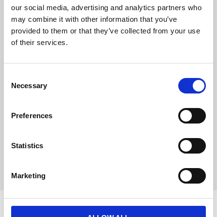
our social media, advertising and analytics partners who
Från 100% vilt som har
strövat fritt i skogen
may combine it with other information that you’ve
Återförslutningsbar burk
provided to them or that they’ve collected from your use
Varsamt frystorkat
of their services.
Hög proteinhalt
Låg fetthalt
Innehållsförteckning /
C
Sammansättning:
Necessary
100% Frystorkad Hjort
o
(Muskelkött). Ursprung: EU
n
Analytiska beståndsdelar:
s
Preferences
63,3 % Protein
e
26,6 % Råfett
n
3,9 % Vätska
t
Statistics
2,2 % Råfiber
4 % Råaska/mineraler
S
e
Marketing
l
e
c
t