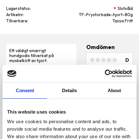
Lagerstatus
Slutsåld
Artikelnr
TF-Frystorkade-hjort-80g
Tillverkare
Tassa Fritt
Omdömen
Ett väldigt smarrigt
hundgodis tillverkat på
D
muskelkött av hjort.
u
Godiset kommer i små bitar.
Passar alla hundar som älskar
vilt. Dessa bitar är inte bara
goda utan också näringsrika. De
är tillverkade av högkvalitativa
Consent
Details
About
ingredienser, utan onödiga
tillsatser eller konstgjorda
ämnen. Bitarna varierar i storlek
men är cirka 3*1 cm och passar
bra som en godbit att ha med på
This website uses cookies
Bli den första att
promenaderna.
lämna ett omdöme.
We use cookies to personalise content and ads, to
Fördelar:
provide social media features and to analyse our traffic.
Naturligt
We also share information about your use of our site with
Inga tillsatser