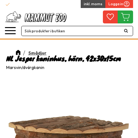
check
inkl. moms
Logga in
Snabba leveranser
Meny
Favoriter
Kundvag
Smådjur
NL Jesper kaninhus, hörn, 42x30x15cm
Marsvin/dvärgkanin