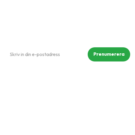
Reklamation och retur
Köpvillkor
Prenumerera på vårt nyhetsbrev
Prenumerera
Dina personuppgifter behandlas i enlighet med vår
integritetspolicy
.
Följ oss på sociala medier
Copyright © Mammut Zoo