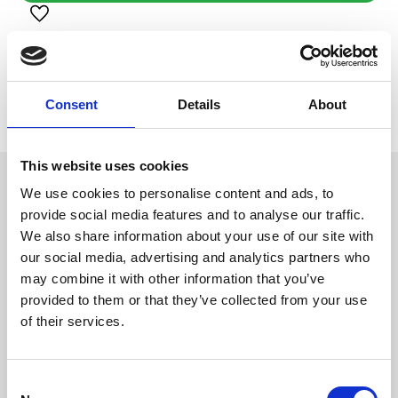
Lägg till i favoriter
Visa alla produkter från Trixie
Lagerstatus
1 st i lager
Artikelnr
PFO-62043
Consent
Details
About
Tillverkare
Trixie
This website uses cookies
Omdömen
We use cookies to personalise content and ads, to
Hörnhus
Hörnhus för marsvin och små
provide social media features and to analyse our traffic.
D
kaniner, i naturträ med platt tak.
We also share information about your use of our site with
u
our social media, advertising and analytics partners who
may combine it with other information that you’ve
provided to them or that they’ve collected from your use
of their services.
C
Bli den första att