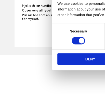
We use cookies to personalis
Mjuk och len hundbädd till små och mellanstora hundar & 
information about your use of
Observera att tyget är lite tunnare.
other information that you’ve
Passar bra som en slit och slängbädd till valpar och ung
för mycket.
C
Necessary
o
n
s
e
n
DENY
t
S
e
l
e
c
t
Vi är en djuraffär som har funnits sedan 1972 och vi
i
som jobbar här har lång erfarenhet av de flesta
o