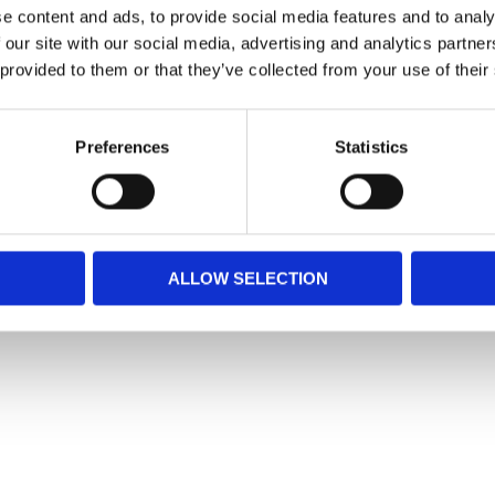
e content and ads, to provide social media features and to analy
katter.
 our site with our social media, advertising and analytics partn
 provided to them or that they’ve collected from your use of their
hundar alternativt vuxna djur som inte bäddar
Preferences
Statistics
ALLOW SELECTION
Snabblänkar
Mina sidor
Kundtjänst
Hur handlar jag?
Om oss