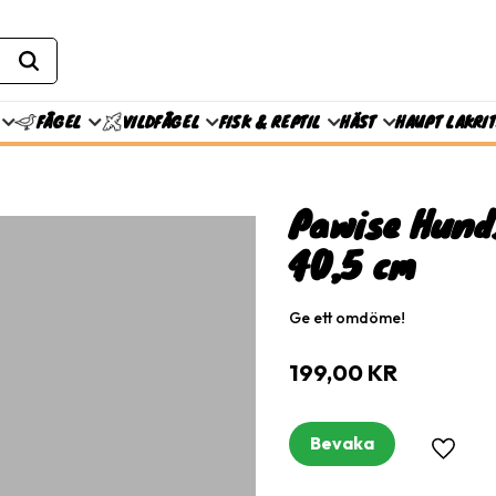
FISK & REPTIL
HÄST
HAUPT LAKRI
FÅGEL
VILDFÅGEL
Pawise Hunds
40,5 cm
Ge ett omdöme!
199,00
KR
Bevaka
Lägg til