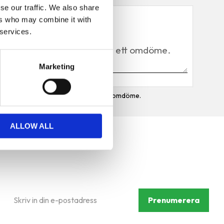
se our traffic. We also share
Du
ers who may combine it with
 services.
Marketing
Bli den första att lämna ett omdöme.
ALLOW ALL
Prenumerera på vårt
nyhetsbrev
Prenumerera
Dina personuppgifter behandlas i enlighet med vår