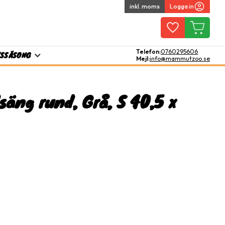
inkl. moms
Logga in
Favoriter
Kundvagn
Telefon:
0760295606
TS
SÄSONG
Mejl:
info@mammutzoo.se
äng rund, Grå, S 40,5 x
l i favoriter