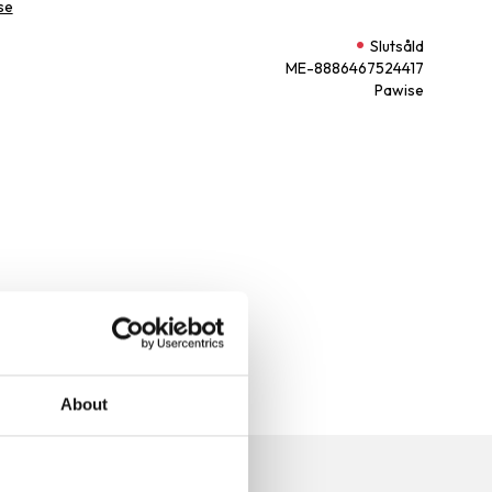
se
Slutsåld
ME-8886467524417
Pawise
About
n