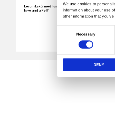
We use cookies to personalis
keramikskål med ljusblå botten och motiv av tassavtryck i
love and a Pet!"
information about your use of
other information that you’ve
C
Necessary
o
n
s
e
n
DENY
t
S
e
l
e
c
t
Vi är en djuraffär som har funnits sedan 1972 och vi
i
som jobbar här har lång erfarenhet av de flesta
o