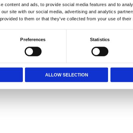
e content and ads, to provide social media features and to analy
 form av ett hjärta och texten "All you need is
 our site with our social media, advertising and analytics partn
 provided to them or that they’ve collected from your use of their
Preferences
Statistics
ALLOW SELECTION
Snabblänkar
Mina sidor
Kundtjänst
Hur handlar jag?
Om oss