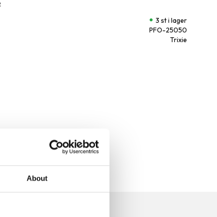
e
3 st i lager
PFO-25050
Trixie
About
n