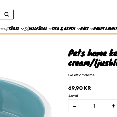
FISK & REPTIL
HÄST
HAUPT LAKRI
FÅGEL
VILDFÅGEL
Pets home ke
cream/ljusbl
Ge ett omdöme!
69,90
KR
Antal
-
+