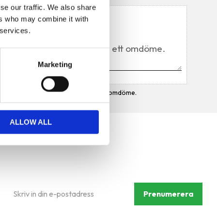
se our traffic. We also share
Du
ers who may combine it with
 services.
Marketing
Bli den första att lämna ett omdöme.
ALLOW ALL
Prenumerera på vårt
nyhetsbrev
Prenumerera
Dina personuppgifter behandlas i enlighet med vår