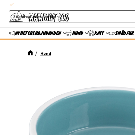
check
Snabba leveranser
ERBJUDANDEN
NYHETER
HUND
KATT
SMÅDJUR
Hund