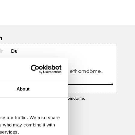
n
Du
About
Bli den första att lämna ett omdöme.
se our traffic. We also share
ers who may combine it with
 services.