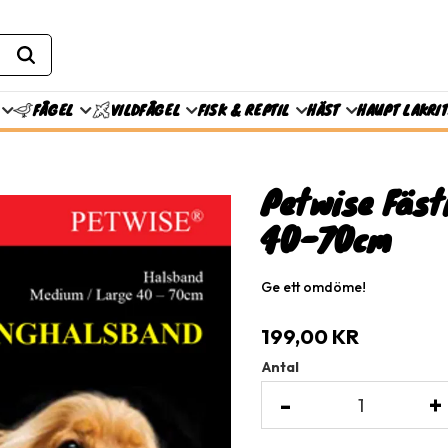
FISK & REPTIL
HÄST
HAUPT LAKRI
FÅGEL
VILDFÅGEL
Petwise Fäst
40-70cm
Ge ett omdöme!
199,00
KR
Antal
-
+