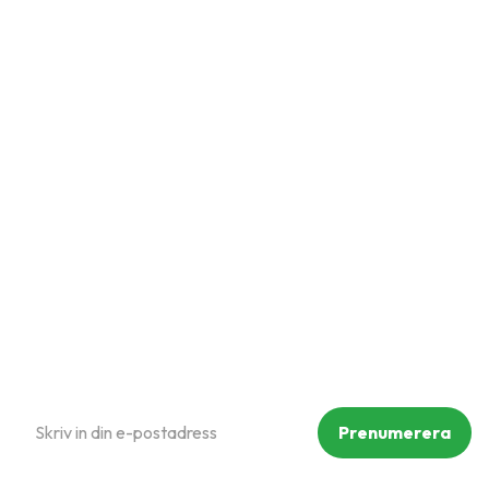
Snabblänkar
Mina sidor
Kundtjänst
Hur handlar jag?
Om oss
Policy och cookies
Reklamation och retur
Köpvillkor
Prenumerera på vårt nyhetsbrev
Prenumerera
Dina personuppgifter behandlas i enlighet med vår