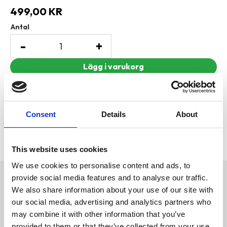
499,00
KR
Antal
-
+
Lägg till i favoriter
Visa alla produkter från Trixie
Consent
Details
About
Lagerstatus
1 st i lager
Artikelnr
PFO-6803400
Tillverkare
Trixie
This website uses cookies
We use cookies to personalise content and ads, to
provide social media features and to analyse our traffic.
Omdömen
We also share information about your use of our site with
polyester
our social media, advertising and analytics partners who
D
fleecefoder och varm
u
vaddering
may combine it with other information that you’ve
med genomgående
provided to them or that they’ve collected from your use