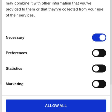
D
med mjukt fleecefoder
may combine it with other information that you’ve
u
och vaddering
provided to them or that they’ve collected from your use
med genomgående
of their services.
dragkedja på ryggen
med reflekterande
element
elastiskt inlägg i
C
magpartiet
Necessary
o
justerbara öglor för
n
bakben
Bli den första att
s
lämna ett omdöme.
Preferences
e
n
t
Statistics
S
e
Marketing
l
e
c
t
ALLOW ALL
i