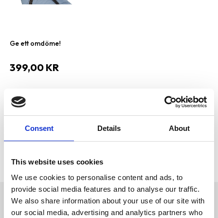
Ge ett omdöme!
399,00
KR
Bevaka
Lägg till i favoriter
Visa alla produkter från Trixie
Consent
Details
About
Lagerstatus
Slutsåld
Artikelnr
PFO-6803442
Tillverkare
Trixie
This website uses cookies
We use cookies to personalise content and ads, to
provide social media features and to analyse our traffic.
We also share information about your use of our site with
Omdömen
our social media, advertising and analytics partners who
polyester