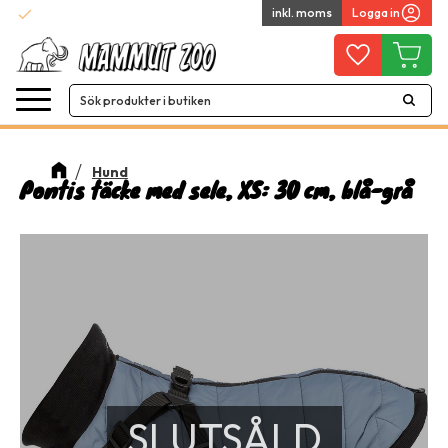
check
inkl. moms
Logga in
Snabba leveranser
Meny
Favoriter
Kundvag
Hund
Pontis täcke med sele, XS: 30 cm, blå-grå
SLUTSÅLD