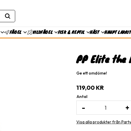
FISK & REPTIL
HÄST
HAUPT LAKRI
FÅGEL
VILDFÅGEL
PP Elite the 
Ge ett omdöme!
119,00
KR
Antal
-
+
Visa alla produkter från Part