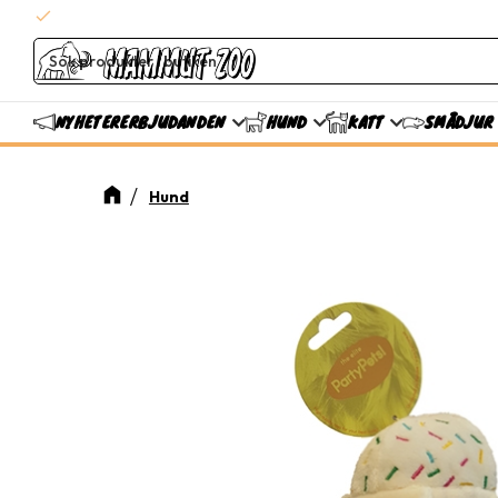
check
Snabba leveranser
ERBJUDANDEN
NYHETER
HUND
KATT
SMÅDJUR
Hund