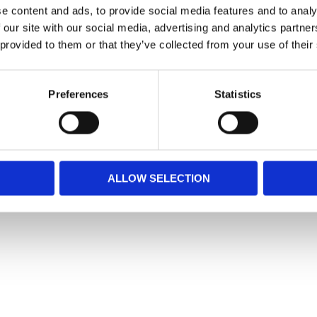
e content and ads, to provide social media features and to analy
 som är fylld med stoppning och en pipleksak.
 our site with our social media, advertising and analytics partn
 provided to them or that they’ve collected from your use of their
Preferences
Statistics
ALLOW SELECTION
Snabblänkar
Mina sidor
Kundtjänst
Hur handlar jag?
Om oss