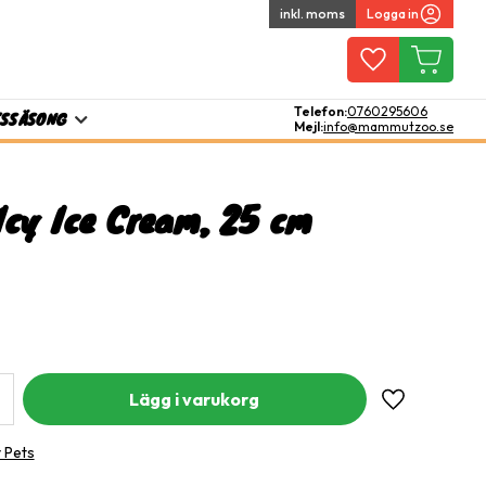
inkl. moms
Logga in
Favoriter
Kundvagn
Telefon:
0760295606
TS
SÄSONG
Mejl:
info@mammutzoo.se
Icy Ice Cream, 25 cm
Lägg till i fa
y Pets