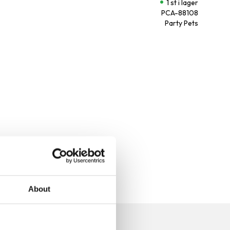
1 st i lager
PCA-88108
Party Pets
About
n