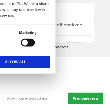
se our traffic. We also share
Du
ers who may combine it with
 services.
Marketing
Bli den första att lämna ett omdöme.
ALLOW ALL
Prenumerera på vårt
nyhetsbrev
Prenumerera
Dina personuppgifter behandlas i enlighet med vår