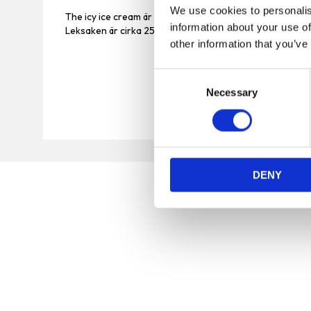
We use cookies to personalis
The icy ice cream är en söt leksak från Party Pets Elite,
information about your use of
Leksaken är cirka 25 cm hög
other information that you’ve
C
Necessary
o
n
s
e
n
DENY
t
S
e
l
e
c
t
Vi är en djuraffär som har funnits sedan 1972 och vi
i
som jobbar här har lång erfarenhet av de flesta
o