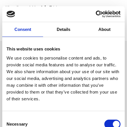
Visa alla produkter från Trixie
Lagerstatus
29 st i lager
Artikelnr
PFO-315431
Tillverkare
Trixie
Consent
Details
About
This website uses cookies
Omdömen
We use cookies to personalise content and ads, to
PREMIO Lollipop
D
provide social media features and to analyse our traffic.
u
We also share information about your use of our site with
Med anka och råhudpinne
Köttinnehåll 74 %
our social media, advertising and analytics partners who
may combine it with other information that you’ve
Innehåll
provided to them or that they’ve collected from your use
of their services.
Sammansättning: ankkött (74 %),
råhud, ärtprotein, vegetabiliska
biprodukter, potatisstärkelse,
sorbitol, mineraler | glutenfritt |
Bli den första att
Förvaras svalt och torrt.
C
lämna ett omdöme.
Necessary
o