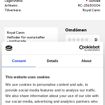
Lagerstatus
Slutsåld
Artikelnr
RC-25630004
Tillverkare
Royal Canin
Omdömen
Royal Canin
Helfoder för vuxna katter
D
- kastrerade
u
Innehåll
SAMMANSÄTTNING: dehydrerat
Consent
Details
About
fjäderfäprotein, vegetabiliska
fibrer, majs, vetegluten*, vete, m
ajsgluten, hydrolyserade
animaliska
This website uses cookies
proteiner, djurfetter, ris, mineral
Bli den första att
er, betmassa, jästprodukter, soja
We use cookies to personalise content and ads, to
olja, fiskolja, psylliumskal och -
lämna ett omdöme.
frö, fruktooligosackarider.
provide social media features and to analyse our traffic.
TILLSATSER (per
We also share information about your use of our site with
kg): Näringstillsatser: Vitamin
A: 19500IE, Vitamin
our social media, advertising and analytics partners who
D3: 700IE, Järn