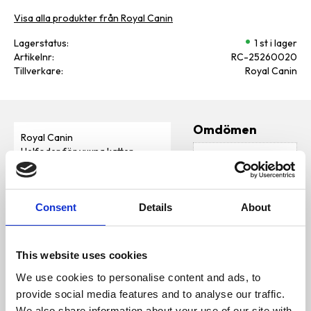
Visa alla produkter från Royal Canin
Lagerstatus
1 st i lager
Artikelnr
RC-25260020
Tillverkare
Royal Canin
Omdömen
Royal Canin
Helfoder för vuxna katter
D
Anpassad för att stärka huden
u
och främja pälsen.
Innehåll
Consent
Details
About
SAMMANSÄTTNING: dehydrerat
fjäderfäprotein, djurfetter, veteg
luten*, ris, vegetabiliska
This website uses cookies
fibrer, majs, hydrolyserade
animaliska
We use cookies to personalise content and ads, to
Bli den första att
proteiner, vete, jästprodukter, m
lämna ett omdöme.
provide social media features and to analyse our traffic.
ajsmjöl, majsgluten, mineraler, b
etmassa, sojaolja, fiskolja, gurkö
We also share information about your use of our site with