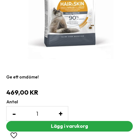
Ge ett omdöme!
469,00
KR
Antal
-
+
Lägg till i favoriter