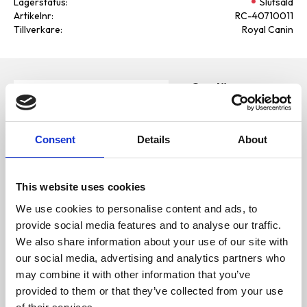
Lagerstatus
Slutsåld
Artikelnr
RC-40710011
Tillverkare
Royal Canin
Omdömen
Royal Canin
Helfoder för vuxna katter
D
(tunna skivor i sås)
u
Consent
Details
About
Innehåll
SAMMANSÄTTNING: kött och
animaliska biprodukter, fisk och
This website uses cookies
fiskprodukter, spannmål,
mineraler, oljor och fetter,
We use cookies to personalise content and ads, to
vegetabiliska biprodukter,
provide social media features and to analyse our traffic.
vegetabiliska proteinextrakt,
Bli den första att
jäst.
We also share information about your use of our site with
lämna ett omdöme.
TILLSATSER (per kg):
our social media, advertising and analytics partners who
Näringstillsatser: Vitamin D3:
80IE, Järn (3b103): 11mg, Jod
may combine it with other information that you’ve
(3b202): 0,33mg, Koppar
provided to them or that they’ve collected from your use
(3b405, 3b406): 2,6mg, Mangan
(3b502, 3b503, 3b504): 3,4mg,