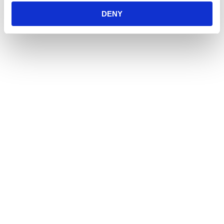
men även produkter för fågel, fisk, reptil och häst.
DENY
Öppetider
Måndag - Fredag
10:00 - 19:00
Lördag
10:00 - 16:00
Söndag
11:00 - 15:00