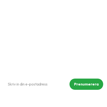
Snabblänkar
Mina sidor
Kundtjänst
Hur handlar jag?
Om oss
Policy och cookies
Reklamation och retur
Köpvillkor
Prenumerera på vårt nyhetsbrev
Prenumerera
Dina personuppgifter behandlas i enlighet med vår
integritetspolicy
.