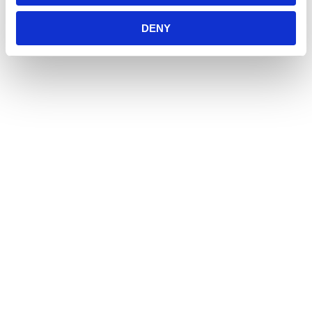
Vi har ett stort sortiment för hund, katt och smådjur
DENY
men även produkter för fågel, fisk, reptil och häst.
Öppetider
Måndag - Fredag
10:00 - 19:00
Lördag
10:00 - 16:00
Söndag
11:00 - 15:00