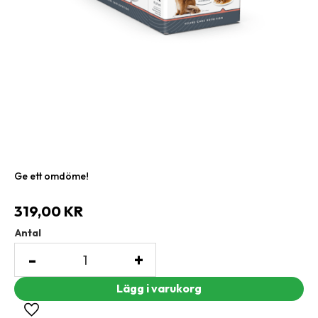
Ge ett omdöme!
319,00
KR
Antal
-
+
Lägg till i favoriter