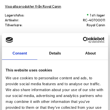
Visa alla produkter från Royal Canin
Lagerstatus
1 st i lager
Artikelnr
RC-40700011
Tillverkare
Royal Canin
Omdömen
Royal Canin
Consent
Details
About
Helfoder för vuxna katter
D
(tunna skivor i sås)
u
Innehåll
This website uses cookies
SAMMANSÄTTNING: kött och
We use cookies to personalise content and ads, to
animaliska
biprodukter, spannmål, vegetabil
provide social media features and to analyse our traffic.
iska
We also share information about your use of our site with
biprodukter, mineraler, vegetabil
iskt proteinextrakt, jäst.
our social media, advertising and analytics partners who
Bli den första att
TILLSATSER (per
may combine it with other information that you’ve
lämna ett omdöme.
kg): Näringstillsatser: Vitamin
provided to them or that they’ve collected from your use
D3: 150IE, Järn