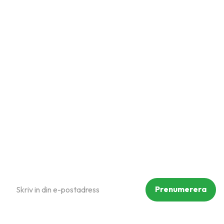
Snabblänkar
Mina sidor
Kundtjänst
Hur handlar jag?
Om oss
Policy och cookies
Reklamation och retur
Köpvillkor
Prenumerera på vårt nyhetsbrev
Prenumerera
Dina personuppgifter behandlas i enlighet med vår
integritetspolicy
.