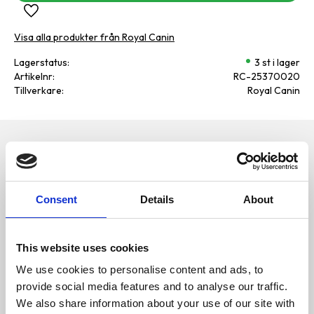
Lägg till i favoriter
Visa alla produkter från Royal Canin
Lagerstatus
3 st i lager
Artikelnr
RC-25370020
Tillverkare
Royal Canin
Omdömen
Balanserat helfoder för
kastrerade katter (1-7 år) från
D
Royal Canin
u
Consent
Details
About
Innehåll
SAMMANSÄTTNING:
dehydrerade fjäderfäproteiner,
This website uses cookies
majs, vetegluten*, vegetabiliska
fibrer, djurfetter, hydrolyserade
We use cookies to personalise content and ads, to
animaliska proteiner, ris, vete,
provide social media features and to analyse our traffic.
betmassa, majsgluten,
jästprodukter, mineraler, fiskolja,
Bli den första att
We also share information about your use of our site with
fruktooligosackarider, sojaolja.