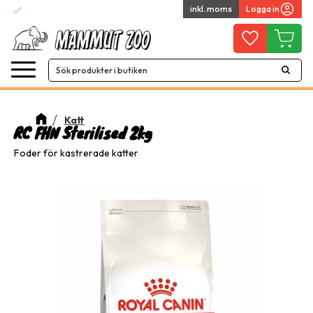
check
inkl. moms
Logga in
Snabba leveranser
Meny
Favoriter
Kundvag
Katt
RC FHN Sterilised 2kg
Foder för kastrerade katter