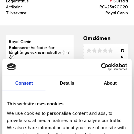
Lagerstatus
Slutsåld
Artikelnr
RC-25490020
Tillverkare
Royal Canin
Omdömen
Royal Canin
Balanserat helfoder för
D
långhåriga vuxna innekatter (1-7
u
år)
Innehåll
Consent
Details
About
SAMMANSÄTTNING:
dehydrerade fjäderfäproteiner,
majs, ris, vetegluten*, vete,
djurfetter, hydrolyserade
Bli den första att
This website uses cookies
animaliska proteiner, vetemjöl,
lämna ett omdöme.
vegetabiliska fibrer, sojaolja,
We use cookies to personalise content and ads, to
mineraler, betmassa,
jästprodukter, fiskolja,
provide social media features and to analyse our traffic.
fruktooligosackarider,
We also share information about your use of our site with
psylliumskal och -frö (0,5 %),
gurkörtsolja. *L.I.P.: protein