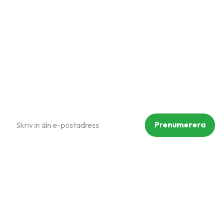
Hur handlar jag?
Om oss
Policy och cookies
Reklamation och retur
Köpvillkor
Prenumerera på vårt nyhetsbrev
Prenumerera
Dina personuppgifter behandlas i enlighet med vår
integritetspolicy
.
Följ oss på sociala medier