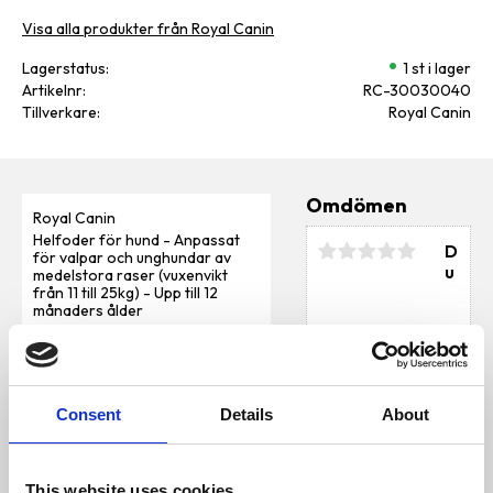
Visa alla produkter från Royal Canin
Lagerstatus
1 st i lager
Artikelnr
RC-30030040
Tillverkare
Royal Canin
Omdömen
Royal Canin
Helfoder för hund - Anpassat
D
för valpar och unghundar av
u
medelstora raser (vuxenvikt
från 11 till 25kg) - Upp till 12
månaders ålder
Innehåll
SAMMANSÄTTNING: torkat
fågelprotein, animaliska fetter,
Consent
Details
About
torkat nöt- och fläskproteiner,
Bli den första att
majs, vetemjöl, betmassa, ris,
hydrolyserade animaliska
lämna ett omdöme.
proteiner, majsmjöl, vete,
This website uses cookies