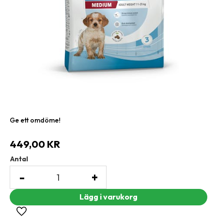
Ge ett omdöme!
449,00
KR
Antal
-
+
Lägg till i favoriter