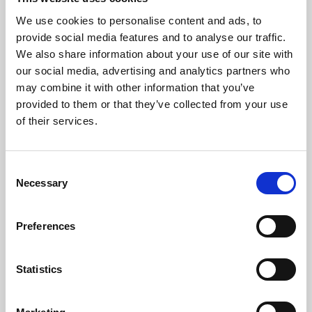
majsgluten, vetegluten*,
mineraler, sojaolja,
We use cookies to personalise content and ads, to
jästprodukter, fiskolja, frukto-
oligosackarider, jästhydrolysat
provide social media features and to analyse our traffic.
(källa till mannan-
We also share information about your use of our site with
oligosackarider och beta-
glukaner) (0,29 %), algolja
our social media, advertising and analytics partners who
Schizochytrium sp. (innehåller
may combine it with other information that you’ve
DHA), saft från Yucca
schidigera, mjöl av ringblomma.
provided to them or that they’ve collected from your use
TILLSATSER (per kg):
of their services.
Näringstillsatser: Vitamin A:
15500IE, Vitamin D3: 1000IE,
Järn (3b103): 37mg, Jod (3b201,
3b202): 3,7mg, Koppar (3b405,
C
3b406): 11mg, Mangan (3b502,
Necessary
3b504): 48mg, Zink (3b603,
o
3b605, 3b606): 128mg, Selen
n
(3b801, 3b811, 3b812): 0,07mg -
Tekniska tillsatser: Clinoptilolit
s
Preferences
av sedimentärt ursprung: 10g -
e
Konserveringsmedel -
Antioxidanter.
n
ANALYSERAT INNEHÅLL: Protein:
t
Statistics
32,0 % - Fettinnehåll: 20,0 % -
S
Råaska: 8,2 % - Växttråd: 1,7 % -
Omega-3-fettsyra (DHA): 0,17 %
e
- Vitamin E: 500mg/kg - Vitamin