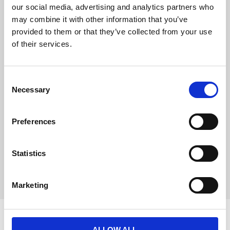
betmassa, sojaolja,
our social media, advertising and analytics partners who
jästprodukter,
fruktooligosackarider, fiskolja,
may combine it with other information that you’ve
algolja Schizochytrium sp.
provided to them or that they’ve collected from your use
TILLSATSER (per kg):
of their services.
Näringstillsatser: Vitamin A:
15800IE, Vitamin D3: 1000IE,
Järn (3b103): 36mg, Jod (3b201,
3b202): 3,6mg, Koppar (3b405,
3b406): 11mg, Mangan (3b502,
C
3b504): 47mg, Zink (3b603,
Necessary
o
3b605, 3b606): 131mg, Selen
(3b801, 3b811, 3b812): 0,09mg -
n
Konserveringsmedel -
s
Antioxidanter.
Preferences
e
ANALYSERAT INNEHÅLL: Protein:
27,0 % - Växttråd: 1,7 % -
n
Fettinnehåll: 16,0 % - Råaska: 6,8
t
Statistics
% - Omsättbar energi:
3890kcal/kg.
S
e
Marketing
l
e
c
t
ALLOW ALL