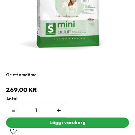
Ge ett omdöme!
269,00
KR
Antal
-
+
Lägg till i favoriter