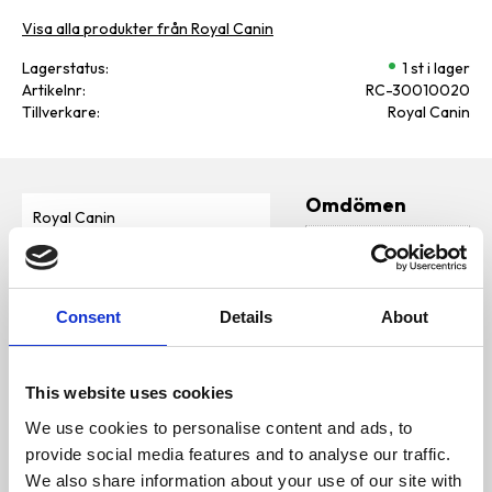
Visa alla produkter från Royal Canin
Lagerstatus
1 st i lager
Artikelnr
RC-30010020
Tillverkare
Royal Canin
Omdömen
Royal Canin
Helfoder för hundar - För vuxna
D
hundar av småvuxna raser (upp
u
till 10kg) - Över 10 månaders
ålder
Consent
Details
About
Innehåll
SAMMANSÄTTNING: vetemjöl,
dehydrerade fjäderfäproteiner,
This website uses cookies
majsmjöl, djurfetter,
hydrolyserade animaliska
We use cookies to personalise content and ads, to
Bli den första att
proteiner, dehydrerade nöt-
provide social media features and to analyse our traffic.
och fläskproteiner, korn, majs,
lämna ett omdöme.
majsgluten, vete, mineraler,
We also share information about your use of our site with