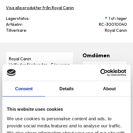
Visa alla produkter från Royal Canin
Lagerstatus
1 st i lager
Artikelnr
RC-30010040
Tillverkare
Royal Canin
Omdömen
Royal Canin
Helfoder för hundar - För vuxna
D
hundar av småvuxna raser (upp
u
till 10kg) - Över 10 månaders
ålder
Consent
Details
About
Innehåll
SAMMANSÄTTNING: vetemjöl,
This website uses cookies
dehydrerade fjäderfäproteiner,
majsmjöl, djurfetter,
We use cookies to personalise content and ads, to
Bli den första att
hydrolyserade animaliska
lämna ett omdöme.
provide social media features and to analyse our traffic.
proteiner, dehydrerade nöt-
och fläskproteiner, korn, majs,
We also share information about your use of our site with