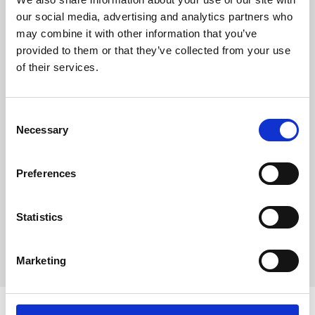
majsgluten, vete, mineraler,
our social media, advertising and analytics partners who
betmassa, sojaolja,
jästprodukter,
may combine it with other information that you’ve
fruktooligosackarider, fiskolja,
provided to them or that they’ve collected from your use
algolja Schizochytrium sp.
TILLSATSER (per kg):
of their services.
Näringstillsatser: Vitamin A:
15800IE, Vitamin D3: 1000IE,
Järn (3b103): 36mg, Jod (3b201,
3b202): 3,6mg, Koppar (3b405,
C
3b406): 11mg, Mangan (3b502,
Necessary
o
3b504): 47mg, Zink (3b603,
3b605, 3b606): 131mg, Selen
n
(3b801, 3b811, 3b812): 0,09mg -
s
Konserveringsmedel -
Preferences
Antioxidanter.
e
ANALYSERAT INNEHÅLL: Protein:
n
27,0 % - Växttråd: 1,7 % -
Fettinnehåll: 16,0 % - Råaska: 6,8
t
Statistics
% - Omsättbar energi:
S
3890kcal/kg.
e
Marketing
l
e
c