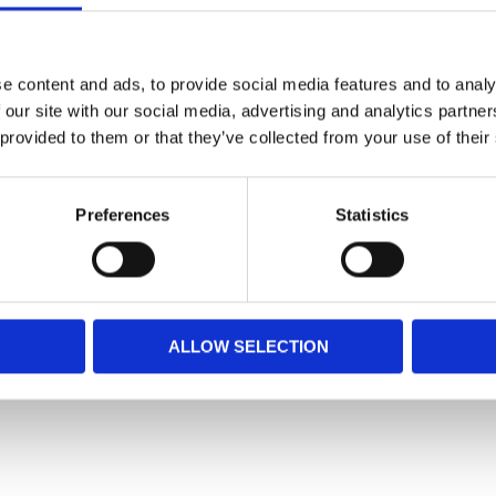
r (upp till 10kg) - Över 12 års ålder
e content and ads, to provide social media features and to analy
 our site with our social media, advertising and analytics partn
 provided to them or that they’ve collected from your use of their
s, vetemjöl, djurfetter, vetegluten,
n, betmassa, mineraler, fiskolja, sojaolja,
 sp. (källa till EPA och DHA), jäst (källa till
Preferences
Statistics
IE, Vitamin D3: 1000IE, Järn (3b103): 37mg, Jod
angan (3b502, 3b504): 48mg, Zink (3b603,
9mg - Konserveringsmedel - Antioxidanter.
Fettinnehåll: 14,0 % - Råaska: 5,5 % -
ALLOW SELECTION
Snabblänkar