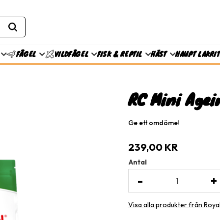
FISK & REPTIL
HÄST
HAUPT LAKRI
FÅGEL
VILDFÅGEL
RC Mini Agei
Ge ett omdöme!
239,00
KR
Antal
-
+
Visa alla produkter från Roya