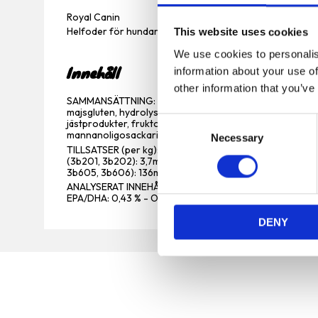
Royal Canin
Helfoder för hundar - För senior hundar av småvuxna rase
This website uses cookies
We use cookies to personalis
Innehåll
information about your use of
other information that you’ve
SAMMANSÄTTNING: majs, dehydrerade fjäderfäproteiner, ri
majsgluten, hydrolyserade animaliska proteiner, vete, kor
C
jästprodukter, fruktooligosackarider, algolja Schizochytrium
mannanoligosackarider), mjöl av ringblomma.
Necessary
o
TILLSATSER (per kg): Näringstillsatser: Vitamin A: 21900
n
(3b201, 3b202): 3,7mg, Koppar (3b405, 3b406): 11mg, M
3b605, 3b606): 136mg, Selen (3b801, 3b811, 3b812): 0,0
s
ANALYSERAT INNEHÅLL: Protein: 26,0 % - Växttråd: 1,5 % - 
e
EPA/DHA: 0,43 % - Omsättbar energi: 3854kcal/kg.
n
DENY
t
S
e
l
e
c