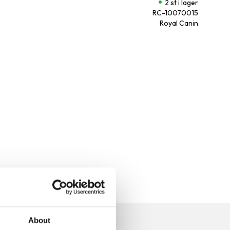
2 st i lager
RC-10070015
Royal Canin
About
n