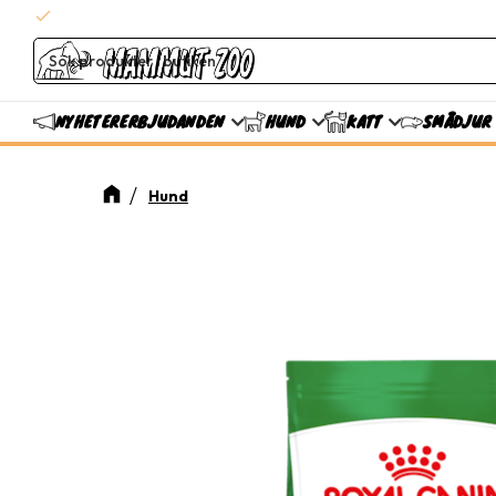
check
Snabba leveranser
ERBJUDANDEN
NYHETER
HUND
KATT
SMÅDJUR
Hund