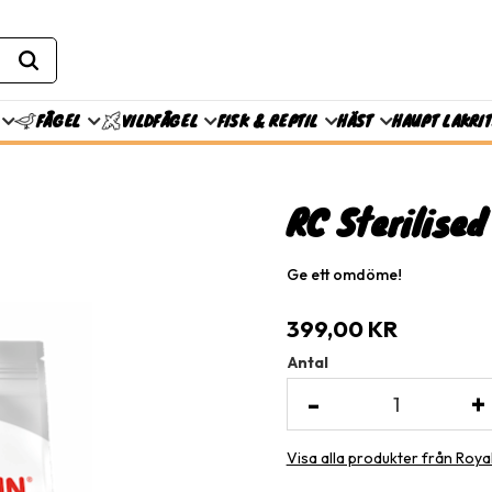
FISK & REPTIL
HÄST
HAUPT LAKRI
FÅGEL
VILDFÅGEL
RC Sterilised
Ge ett omdöme!
399,00
KR
Antal
-
+
Visa alla produkter från Roya