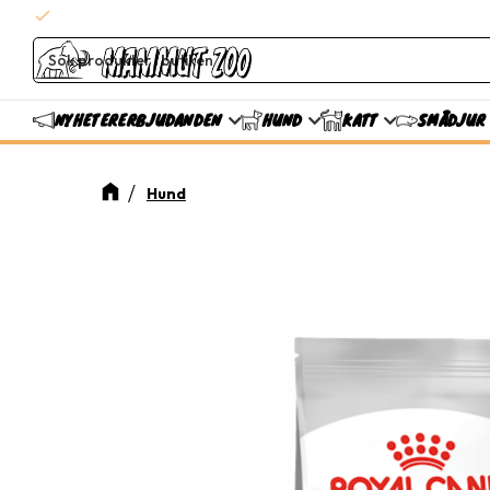
check
Snabba leveranser
ERBJUDANDEN
NYHETER
HUND
KATT
SMÅDJUR
Hund