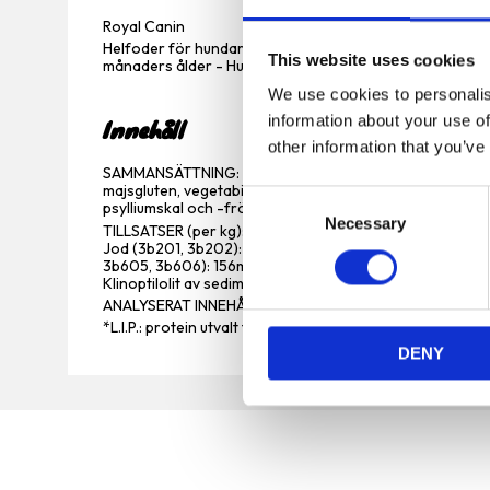
Royal Canin
Helfoder för hundar - För kastrerade vuxna hundar av sm
This website uses cookies
månaders ålder - Hundar med tendens till att öka i vikt
We use cookies to personalis
information about your use of
Innehåll
other information that you’ve
SAMMANSÄTTNING: majs, dehydrerade fjäderfäproteiner, 
majsgluten, vegetabiliska fibrer, vetegluten*, djurfetter, 
C
psylliumskal och -frö, fruktooligosackarider, mineraler, 
Necessary
o
TILLSATSER (per kg): Näringstillsatser: Vitamin A: 22000
Jod (3b201, 3b202): 4mg, Koppar (3b405, 3b406): 12mg
n
3b605, 3b606): 156mg, Selen (3b801, 3b811, 3b812): 0,07m
s
Klinoptilolit av sedimentärt ursprung: 5g - Konservering
e
ANALYSERAT INNEHÅLL: Protein: 30,0 % - Växttråd: 6,6 % -
*L.I.P.: protein utvalt för dess mycket höga smältbarhet.
n
DENY
t
S
e
l
e
c