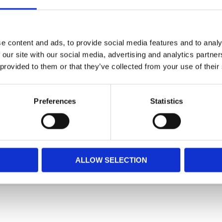
åvuxna raser (från 1 till 10kg) - Över 10
e content and ads, to provide social media features and to analy
 our site with our social media, advertising and analytics partn
 provided to them or that they’ve collected from your use of their
vete, hydrolyserade animaliska proteiner,
betmassa, jästprodukter, fiskolja, sojaolja,
gurkörtsolja, mjöl av ringblomma.
Preferences
Statistics
IE, Vitamin D3: 1000IE, Järn (3b103): 40mg,
, Mangan (3b502, 3b504): 52mg, Zink (3b603,
g, L-karnitin: 200mg - Tekniska tillsatser:
smedel - Antioxidanter.
 Fettinnehåll: 13,0 % - Råaska: 5,4 %.
ALLOW SELECTION