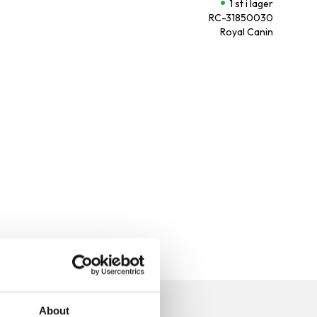
1 st i lager
RC-31850030
Royal Canin
n
About