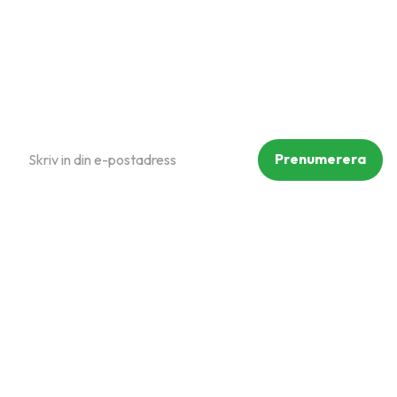
Reklamation och retur
Köpvillkor
Prenumerera på vårt nyhetsbrev
Prenumerera
Dina personuppgifter behandlas i enlighet med vår
integritetspolicy
.
Följ oss på sociala medier
Copyright © Mammut Zoo