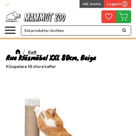
check
inkl. moms
Logga in
Snabba leveranser
Meny
Favoriter
Kundvag
Katt
Rue Klösmöbel XXL 80cm, Beige
Klöspelare till stora katter