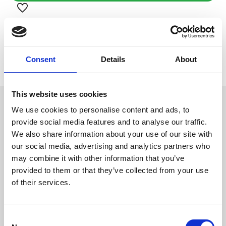
Lägg till i favoriter
Visa alla produkter från Trixie
Lagerstatus
1 st i lager
Artikelnr
PFO-43337
Consent
Details
About
Tillverkare
Trixie
This website uses cookies
Omdömen
We use cookies to personalise content and ads, to
Särskilt lämplig för stora katter
provide social media features and to analyse our traffic.
D
jute: ø 7 mm/plysch
We also share information about your use of our site with
u
(polyester): 250 g/m²
our social media, advertising and analytics partners who
tjock, tung basplatta
may combine it with other information that you’ve
färg: beige
provided to them or that they’ve collected from your use
of their services.
C
Bli den första att